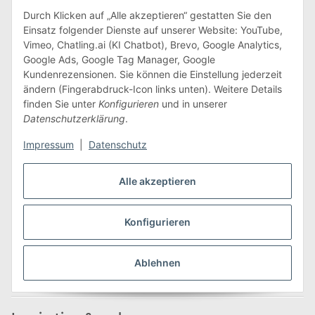
Edeline Kidz GmbH
Durch Klicken auf „Alle akzeptieren“ gestatten Sie den
Einsatz folgender Dienste auf unserer Website: YouTube,
Hauptstraße 215
Vimeo, Chatling.ai (KI Chatbot), Brevo, Google Analytics,
09618 Großhartmannsdorf
Google Ads, Google Tag Manager, Google
Kundenrezensionen. Sie können die Einstellung jederzeit
Tel.: +49 (0) 37329 7388000
ändern (Fingerabdruck-Icon links unten). Weitere Details
Fax: +49 (0) 37329 7388009
finden Sie unter
Konfigurieren
und in unserer
E-Mail:
info@edeline-kidz.de
Datenschutzerklärung
.
Impressum
|
Datenschutz
Mo. - Do.: 8:00 - 16:00 Uhr
Fr.: 8:00 - 14:00 Uhr
Alle akzeptieren
Zum Kontaktformular
Konfigurieren
Informationen
Ablehnen
Unternehmen