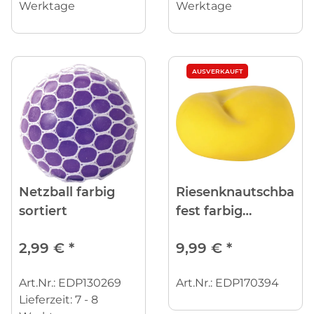
Werktage
Werktage
AUSVERKAUFT
Netzball farbig
Riesenknautschball
sortiert
fest farbig
gemischt
2,99 €
*
9,99 €
*
Art.Nr.: EDP130269
Art.Nr.: EDP170394
Lieferzeit:
7 - 8