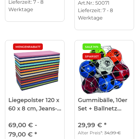
Lieferzeit:
7 - 8
Art.Nr.: 50071
Werktage
Lieferzeit:
7 - 8
Werktage
MENGENRABATT
SALE 14%
SPARSET
Liegepolster 120 x
Gummibälle, 10er
60 x 8 cm, Jeans-
Set + Ballnetz
Kunstleder
GRATIS
69,00 € -
29,99 €
*
Alter Preis*:
34,99 €
79,00 €
*