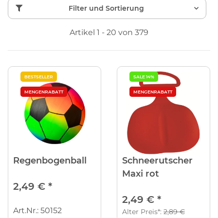
Filter und Sortierung
Artikel 1 - 20 von 379
BESTSELLER
SALE 14%
MENGENRABATT
MENGENRABATT
Regenbogenball
Schneerutscher
Maxi rot
2,49 €
*
2,49 €
*
Art.Nr.: 50152
Alter Preis*:
2,89 €