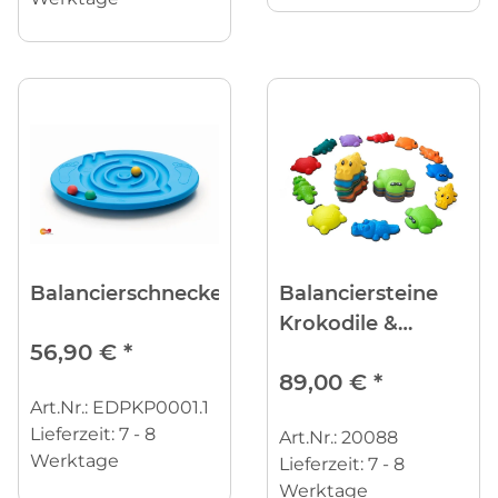
Balancierschnecke
Balanciersteine
Krokodile &
56,90 €
*
Schildkröten, 12er-
89,00 €
*
Set
Art.Nr.: EDPKP0001.1
Lieferzeit:
7 - 8
Art.Nr.: 20088
Werktage
Lieferzeit:
7 - 8
Werktage