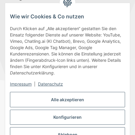
Wie wir Cookies & Co nutzen
Durch Klicken auf „Alle akzeptieren“ gestatten Sie den
Einsatz folgender Dienste auf unserer Website: YouTube,
Wir versenden mit
Vimeo, Chatling.ai (KI Chatbot), Brevo, Google Analytics,
Google Ads, Google Tag Manager, Google
Kundenrezensionen. Sie können die Einstellung jederzeit
ändern (Fingerabdruck-Icon links unten). Weitere Details
finden Sie unter
Konfigurieren
und in unserer
Folge uns
Datenschutzerklärung
.
Impressum
|
Datenschutz
Alle akzeptieren
Datenschutz
AGB
Sitemap
Impressum
Batteriegesetzhinweise
Widerrufsrecht
Konfigurieren
Ablehnen