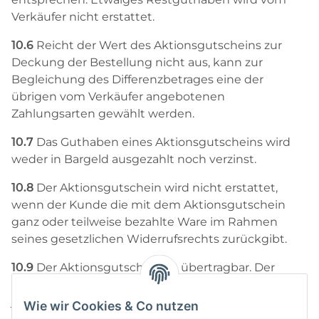
Verkäufer nicht erstattet.
10.6
Reicht der Wert des Aktionsgutscheins zur
Deckung der Bestellung nicht aus, kann zur
Begleichung des Differenzbetrages eine der
übrigen vom Verkäufer angebotenen
Zahlungsarten gewählt werden.
10.7
Das Guthaben eines Aktionsgutscheins wird
weder in Bargeld ausgezahlt noch verzinst.
10.8
Der Aktionsgutschein wird nicht erstattet,
wenn der Kunde die mit dem Aktionsgutschein
ganz oder teilweise bezahlte Ware im Rahmen
seines gesetzlichen Widerrufsrechts zurückgibt.
10.9
Der Aktionsgutschein ist übertragbar. Der
Verkäufer kann mit befreiender Wirkung an den
jeweiligen Inhaber, der den Aktionsgutschein im
Wie wir Cookies & Co nutzen
Online-Shop des Verkäufers einlöst, leisten. Dies gilt