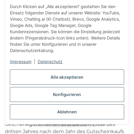
Durch Klicken auf „Alle akzeptieren“ gestatten Sie den
nicht, wenn der Verkäufer Kenntnis oder grob
Einsatz folgender Dienste auf unserer Website: YouTube,
fahrlässige Unkenntnis von der Nichtberechtigung,
Vimeo, Chatling.ai (KI Chatbot), Brevo, Google Analytics,
der Geschäftsunfähigkeit oder der fehlenden
Google Ads, Google Tag Manager, Google
Vertretungsberechtigung des jeweiligen Inhabers
Kundenrezensionen. Sie können die Einstellung jederzeit
hat.
ändern (Fingerabdruck-Icon links unten). Weitere Details
finden Sie unter
Konfigurieren
und in unserer
11) Einlösung von
Datenschutzerklärung
.
Geschenkgutscheinen
Impressum
|
Datenschutz
11.1
Gutscheine, die über den Online-Shop des
Verkäufers käuflich erworben werden können
Alle akzeptieren
(nachfolgend "Geschenkgutscheine"), können nur
im Online-Shop des Verkäufers eingelöst werden,
Konfigurieren
sofern sich aus dem Gutschein nichts anderes
ergibt.
Ablehnen
11.2
Geschenkgutscheine und Restguthaben von
Geschenkgutscheinen sind bis zum Ende des
dritten Jahres nach dem Jahr des Gutscheinkaufs