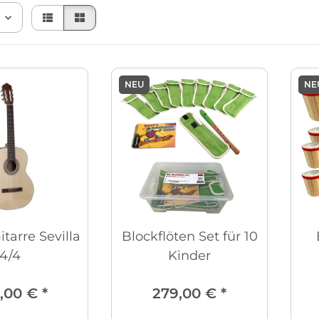
NEU
NE
itarre Sevilla
Blockflöten Set für 10
4/4
Kinder
,00 €
*
279,00 €
*