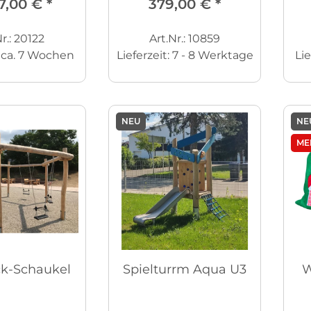
7,00 €
*
379,00 €
*
r.: 20122
Art.Nr.: 10859
:
ca. 7 Wochen
Lieferzeit:
7 - 8 Werktage
Lie
NEU
NE
ME
k-Schaukel
Spielturrm Aqua U3
W