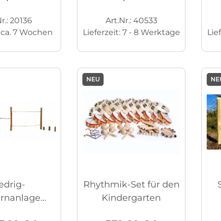
r.: 20136
Art.Nr.: 40533
:
ca. 7 Wochen
Lieferzeit:
7 - 8 Werktage
Lie
NEU
NE
edrig-
Rhythmik-Set für den
ernanlage
Kindergarten
erhorst