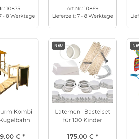
r.: 10875
Art.Nr.: 10869
7 - 8 Werktage
Lieferzeit:
7 - 8 Werktage
Lie
NEU
NE
turm Kombi
Laternen- Bastelset
 Kugelbahn
für 100 Kinder
89,00 €
*
175,00 €
*