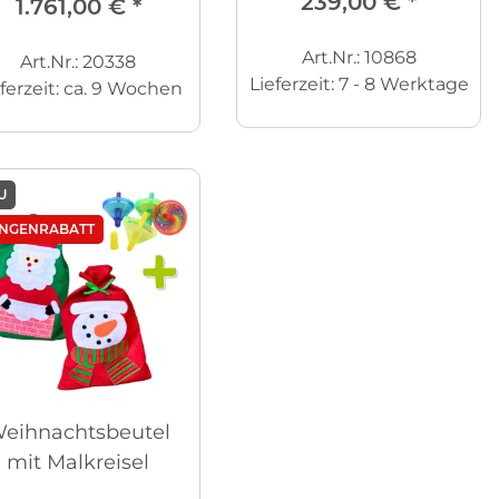
239,00 €
*
1.761,00 €
*
Art.Nr.: 10868
Art.Nr.: 20338
Lieferzeit:
7 - 8 Werktage
ferzeit:
ca. 9 Wochen
U
NGENRABATT
eihnachtsbeutel
mit Malkreisel