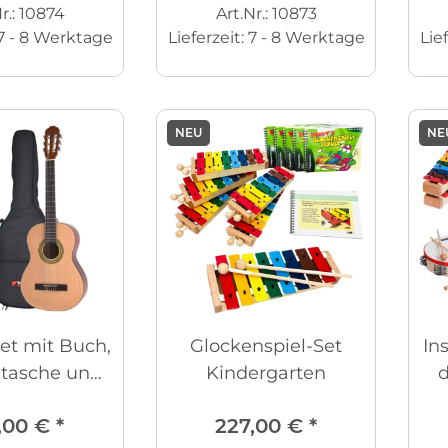
r.: 10874
Art.Nr.: 10873
7 - 8 Werktage
Lieferzeit:
7 - 8 Werktage
Lie
NEU
NE
set mit Buch,
Glockenspiel-Set
In
ntasche und
Kindergarten
d
mmgerät
,00 €
*
227,00 €
*