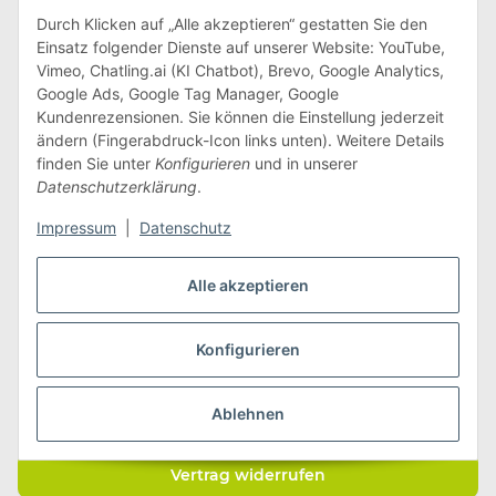
Tel.: +49 (0) 37329 7388000
Durch Klicken auf „Alle akzeptieren“ gestatten Sie den
Fax: +49 (0) 37329 7388009
Einsatz folgender Dienste auf unserer Website: YouTube,
E-Mail:
info@edeline-kidz.de
Vimeo, Chatling.ai (KI Chatbot), Brevo, Google Analytics,
Google Ads, Google Tag Manager, Google
Mo. - Do.: 8:00 - 16:00 Uhr
Kundenrezensionen. Sie können die Einstellung jederzeit
ändern (Fingerabdruck-Icon links unten). Weitere Details
Fr.: 8:00 - 14:00 Uhr
finden Sie unter
Konfigurieren
und in unserer
Zum Kontaktformular
Datenschutzerklärung
.
Impressum
|
Datenschutz
Informationen
Alle akzeptieren
Unternehmen
Konfigurieren
Inspiration & mehr
Ablehnen
Vertrag widerrufen