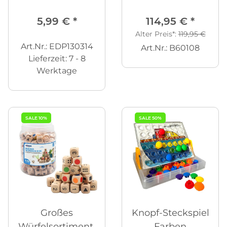
5,99 €
*
114,95 €
*
Alter Preis*:
119,95 €
Art.Nr.: EDP130314
Art.Nr.: B60108
Lieferzeit:
7 - 8
Werktage
SALE 10%
SALE 50%
Großes
Knopf-Steckspiel
Würfelsortiment,
Farben