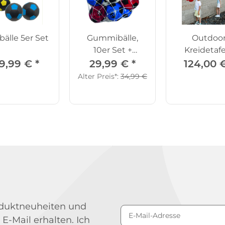
älle 5er Set
Gummibälle,
Outdoo
10er Set +
Kreidetaf
Ballnetz GRATIS
Blüten, 5er
9,99 €
*
29,99 €
*
124,00 
Alter Preis*:
34,99 €
roduktneuheiten und
 E-Mail erhalten. Ich