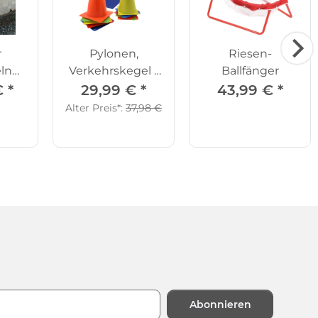
r
Pylonen,
Riesen-
eln
Verkehrskegel -
Ballfänger
 Set
Set 12-teilig,
€
*
29,99 €
*
43,99 €
*
versch. Höh
Alter Preis*:
37,98 €
Abonnieren