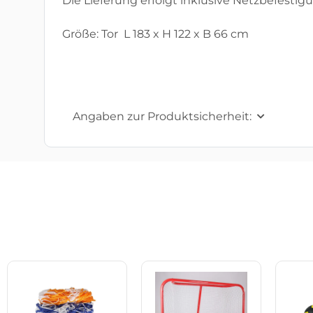
Die Lieferung erfolgt inklusive Netzbefestig
Größe: Tor L 183 x H 122 x B 66 cm
Angaben zur Produktsicherheit: