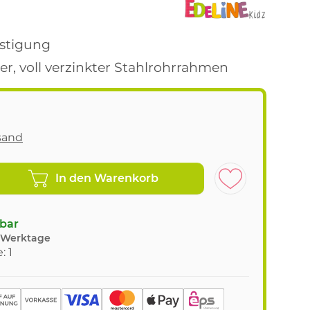
estigung
er, voll verzinkter Stahlrohrrahmen
sand
In den Warenkorb
gbar
8 Werktage
: 1