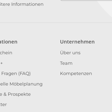
Newsletter Abonniere
itere Informationen
ationen
Unternehmen
schein
Über uns
 +
Team
 Fragen (FAQ)
Kompetenzen
uelle Möbelplanung
e & Prospekte
ter