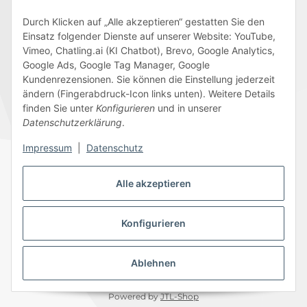
Durch Klicken auf „Alle akzeptieren“ gestatten Sie den
Einsatz folgender Dienste auf unserer Website: YouTube,
Wir versenden mit
Vimeo, Chatling.ai (KI Chatbot), Brevo, Google Analytics,
Google Ads, Google Tag Manager, Google
Kundenrezensionen. Sie können die Einstellung jederzeit
ändern (Fingerabdruck-Icon links unten). Weitere Details
finden Sie unter
Konfigurieren
und in unserer
Folge uns
Datenschutzerklärung
.
Impressum
|
Datenschutz
Alle akzeptieren
Datenschutz
AGB
Sitemap
Impressum
Batteriegesetzhinweise
Widerrufsrecht
Konfigurieren
Ablehnen
© 2026 Edeline-Kidz
* Alle Preise inkl. gesetzlicher USt., zzgl.
Versand
Powered by
JTL-Shop