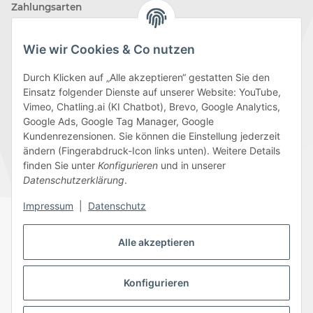
Zahlungsarten
Wie wir Cookies & Co nutzen
Durch Klicken auf „Alle akzeptieren“ gestatten Sie den
Einsatz folgender Dienste auf unserer Website: YouTube,
Wir versenden mit
Vimeo, Chatling.ai (KI Chatbot), Brevo, Google Analytics,
Google Ads, Google Tag Manager, Google
Kundenrezensionen. Sie können die Einstellung jederzeit
ändern (Fingerabdruck-Icon links unten). Weitere Details
finden Sie unter
Konfigurieren
und in unserer
Folge uns
Datenschutzerklärung
.
Impressum
|
Datenschutz
Alle akzeptieren
Datenschutz
AGB
Sitemap
Impressum
Batteriegesetzhinweise
Widerrufsrecht
Konfigurieren