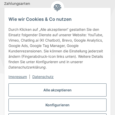
Zahlungsarten
Wie wir Cookies & Co nutzen
Durch Klicken auf „Alle akzeptieren“ gestatten Sie den
Einsatz folgender Dienste auf unserer Website: YouTube,
Wir versenden mit
Vimeo, Chatling.ai (KI Chatbot), Brevo, Google Analytics,
Google Ads, Google Tag Manager, Google
Kundenrezensionen. Sie können die Einstellung jederzeit
ändern (Fingerabdruck-Icon links unten). Weitere Details
finden Sie unter
Konfigurieren
und in unserer
Folge uns
Datenschutzerklärung
.
Impressum
|
Datenschutz
Alle akzeptieren
Datenschutz
AGB
Sitemap
Impressum
Batteriegesetzhinweise
Widerrufsrecht
Konfigurieren