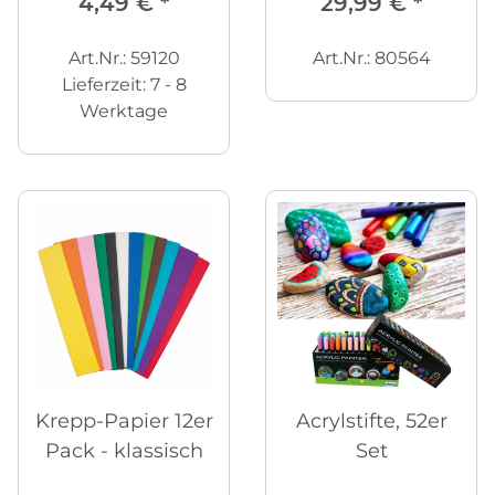
4,49 €
*
29,99 €
*
Art.Nr.: 59120
Art.Nr.: 80564
Lieferzeit:
7 - 8
Werktage
Krepp-Papier 12er
Acrylstifte, 52er
Pack - klassisch
Set