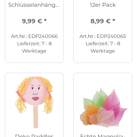
Schlüsselanhänger
12er Pack
12er Pack
9,99 €
*
8,99 €
*
Art.Nr.: EDP240066
Art.Nr.: EDP240065
Lieferzeit:
7 - 8
Lieferzeit:
7 - 8
Werktage
Werktage
Deko Paddles
Echte Magnolia-