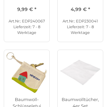
12er Pack
9,99 €
*
4,99 €
*
Art.Nr.: EDP240067
Art.Nr.: EDP230041
Lieferzeit:
7 - 8
Lieferzeit:
7 - 8
Werktage
Werktage
Baumwoll-
Baumwolltücher,
Schlüsseletui
4er Set