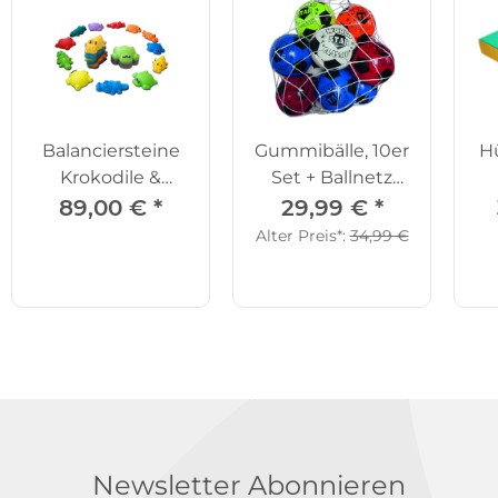
Balanciersteine
Gummibälle, 10er
Hü
Krokodile &
Set + Ballnetz
Schildkröten,
GRATIS
89,00 €
*
29,99 €
*
12er-Set
Alter Preis*:
34,99 €
Newsletter Abonnieren