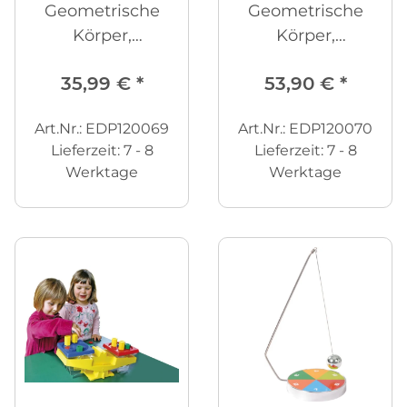
Geometrische
Geometrische
Körper,
Körper,
transparent (blau)
transparent (rot)
35,99 €
*
53,90 €
*
klein
groß
Art.Nr.: EDP120069
Art.Nr.: EDP120070
Lieferzeit:
7 - 8
Lieferzeit:
7 - 8
Werktage
Werktage