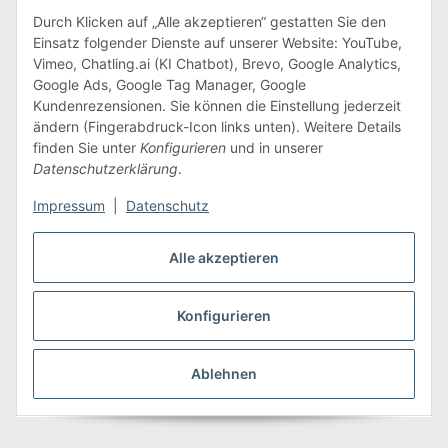
09618 Großhartmannsdorf
Durch Klicken auf „Alle akzeptieren“ gestatten Sie den
Einsatz folgender Dienste auf unserer Website: YouTube,
Tel.: +49 (0) 37329 7388000
Vimeo, Chatling.ai (KI Chatbot), Brevo, Google Analytics,
Fax: +49 (0) 37329 7388009
Google Ads, Google Tag Manager, Google
E-Mail:
info@edeline-kidz.de
Kundenrezensionen. Sie können die Einstellung jederzeit
ändern (Fingerabdruck-Icon links unten). Weitere Details
Mo. - Do.: 8:00 - 16:00 Uhr
finden Sie unter
Konfigurieren
und in unserer
Datenschutzerklärung
.
Fr.: 8:00 - 14:00 Uhr
Impressum
|
Datenschutz
Zum Kontaktformular
Alle akzeptieren
Informationen
Konfigurieren
Unternehmen
Ablehnen
Inspiration & mehr