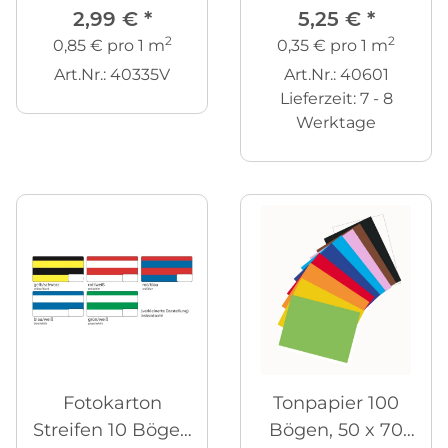
2,99 €
*
5,25 €
*
130g/m²
2
2
0,85 € pro 1 m
0,35 € pro 1 m
Art.Nr.: 40335V
Art.Nr.: 40601
Lieferzeit:
7 - 8
Werktage
Fotokarton
Tonpapier 100
Streifen 10 Bögen
Bögen, 50 x 70