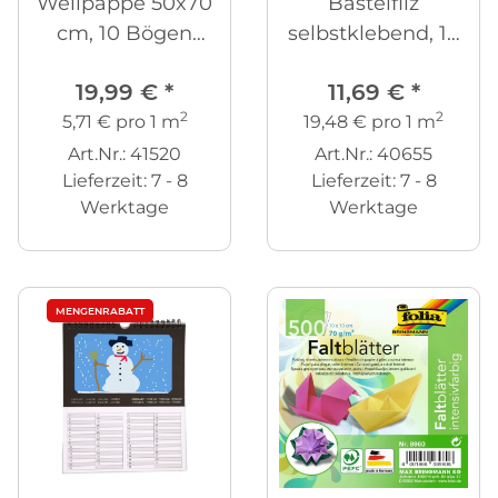
Wellpappe 50x70
Bastelfilz
cm, 10 Bögen
selbstklebend, 10
gemischt
Farben
19,99 €
*
11,69 €
*
2
2
5,71 € pro 1 m
19,48 € pro 1 m
Art.Nr.: 41520
Art.Nr.: 40655
Lieferzeit:
7 - 8
Lieferzeit:
7 - 8
Werktage
Werktage
MENGENRABATT