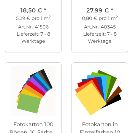
300 g/qm
cm, 10 Farben
18,50 €
*
27,99 €
*
2
2
5,29 € pro 1 m
0,80 € pro 1 m
Art.Nr.: 41506
Art.Nr.: 40345
Lieferzeit:
7 - 8
Lieferzeit:
7 - 8
Werktage
Werktage
Fotokarton 100
Fotokarton in
Bögen, 10 Farben,
Einzelfarben 10