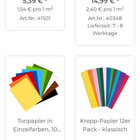
5,39 €
*
14,99 €
*
2
2
1,54 € pro 1 m
2,40 € pro 1 m
Art.Nr.: 41501
Art.Nr.: 40348
Lieferzeit:
7 - 8
Werktage
Tonpapier in
Krepp-Papier 12er
Einzelfarben, 10
Pack - klassisch
Bögen 50 x 70 cm,