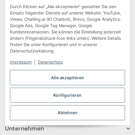
Durch Klicken auf „Alle akzeptieren“ gestatten Sie den
Einsatz folgender Dienste auf unserer Website: YouTube,
Edeline Kidz GmbH
Vimeo, Chatling.ai (KI Chatbot), Brevo, Google Analytics,
Hauptstraße 215
Google Ads, Google Tag Manager, Google
Kundenrezensionen. Sie können die Einstellung jederzeit
09618 Großhartmannsdorf
ändern (Fingerabdruck-Icon links unten). Weitere Details
finden Sie unter
Konfigurieren
und in unserer
Tel.: +49 (0) 37329 7388000
Datenschutzerklärung
.
Fax: +49 (0) 37329 7388009
E-Mail:
info@edeline-kidz.de
Impressum
|
Datenschutz
Mo. - Do.: 8:00 - 16:00 Uhr
Alle akzeptieren
Fr.: 8:00 - 14:00 Uhr
Zum Kontaktformular
Konfigurieren
Informationen
Ablehnen
Unternehmen