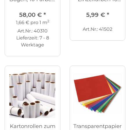
50 x 70 cm
Bögen 50 x 70 cm,
58,00 €
*
5,99 €
*
300 g/m²
2
1,66 € pro 1 m
Art.Nr.: 41502
Art.Nr.: 40310
Lieferzeit:
7 - 8
Werktage
Kartonrollen zum
Transparentpapier