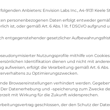
olgenden Anbieters: Envision Labs Inc., A4-9131 Keele 
en personenbezogenen Daten erfolgt entweder gemäß Art.
ch ist, oder gemäß Art. 6 Abs. 1 lit. f DSGVO aufgrund 
ich entgegenstehender gesetzlicher Aufbewahrungsfrist
seudonymisierter Nutzungsprofile mithilfe von Cookie
r persönlichen Identifikation dienen und nicht mit an
aufweisen, erfolgt die Verarbeitung gemäß Art. 6 Abs. 1
tzerverhaltens zu Optimierungszwecken.
de Browsereinstellungen verhindert werden. Gegebenenf
kt. Der Datenerhebung und –speicherung zum Zwecke de
rzeit mit Wirkung für die Zukunft widersprechen.
rbeitungsvertrag geschlossen, der den Schutz der Daten