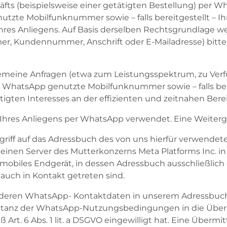
häfts (beispielsweise einer getätigten Bestellung) per 
zte Mobilfunknummer sowie – falls bereitgestellt – Ihr
res Anliegens. Auf Basis derselben Rechtsgrundlage w
mer, Kundennummer, Anschrift oder E-Mailadresse) bit
meine Anfragen (etwa zum Leistungsspektrum, zu Verfü
i WhatsApp genutzte Mobilfunknummer sowie – falls be
echtigten Interesses an der effizienten und zeitnahen B
hres Anliegens per WhatsApp verwendet. Eine Weitergabe
griff auf das Adressbuch des von uns hierfür verwende
nen Server des Mutterkonzerns Meta Platforms Inc. in 
obiles Endgerät, in dessen Adressbuch ausschließlich
auch in Kontakt getreten sind.
n, deren WhatsApp- Kontaktdaten in unserem Adressbuch 
eptanz der WhatsApp-Nutzungsbedingungen in die Übe
rt. 6 Abs. 1 lit. a DSGVO eingewilligt hat. Eine Überm