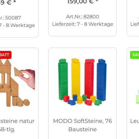
159,00 €
*
59 €
*
Art.Nr.: 82800
r.: 50087
Lieferzeit:
7 - 8 Werktage
Lie
7 - 8 Werktage
BATT
SA
steine natur
MODO SoftSteine, 76
Le
68-tlg.
Bausteine