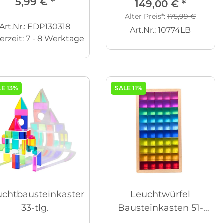
5,99 €
*
149,00 €
*
Alter Preis*:
175,99 €
Art.Nr.: EDP130318
Art.Nr.: 10774LB
ferzeit:
7 - 8 Werktage
LE 13%
SALE 11%
uchtbausteinkasten
Leuchtwürfel
33-tlg.
Bausteinkasten 51-
tlg.