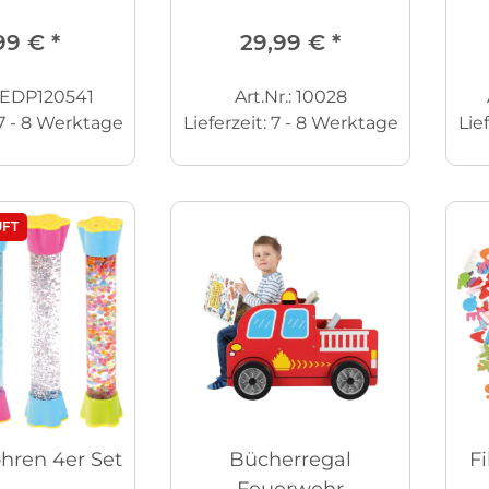
Legespiel
99 €
*
29,99 €
*
: EDP120541
Art.Nr.: 10028
7 - 8 Werktage
Lieferzeit:
7 - 8 Werktage
Lie
FT
hren 4er Set
Bücherregal
F