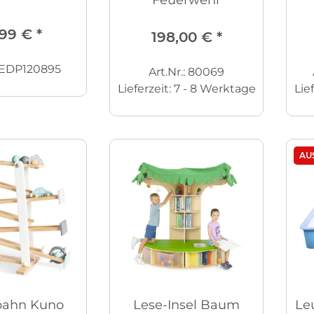
Feuerwehr
,99 €
*
198,00 €
*
: EDP120895
Art.Nr.: 80069
Lieferzeit:
7 - 8 Werktage
Lie
AU
bahn Kuno
Lese-Insel Baum
Le