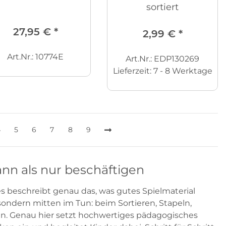
sortiert
27,95 €
*
2,99 €
*
Art.Nr.: 10774E
Art.Nr.: EDP130269
Lieferzeit:
7 - 8 Werktage
4
5
6
7
8
9
nn als nur beschäftigen
s beschreibt genau das, was gutes Spielmaterial
, sondern mitten im Tun: beim Sortieren, Stapeln,
n. Genau hier setzt hochwertiges pädagogisches