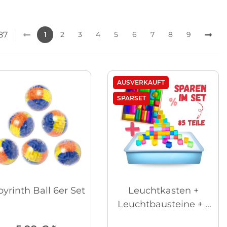
487
1
2
3
4
5
6
7
8
9
AUSVERKAUFT
SPARSET
yrinth Ball 6er Set
Leuchtkasten +
Leuchtbausteine + -
Würfel im Set