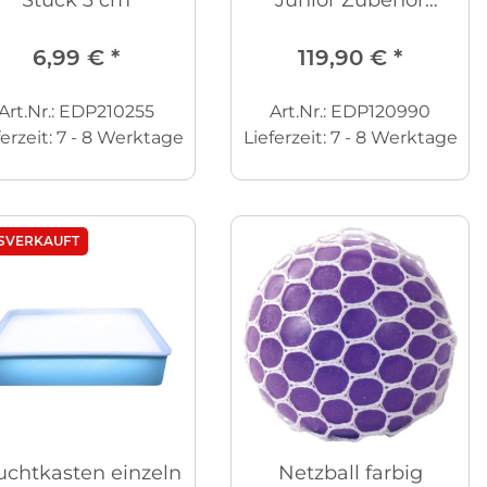
Stück 3 cm
Junior Zubehör
Figuren Tiere und
6,99 €
*
119,90 €
*
Art.Nr.: EDP210255
Art.Nr.: EDP120990
ferzeit:
7 - 8 Werktage
Lieferzeit:
7 - 8 Werktage
SVERKAUFT
uchtkasten einzeln
Netzball farbig