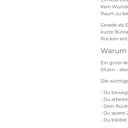
Kein Wunder
Raum zu be
Gerade als 
kurze Büroa
Rücken entl
Warum e
Ein guter Ar
Sitzen – al
Die wichtigs
- Du bewegs
- Du arbeit
- Dein Rück
- Du sparst
- Du bleibs