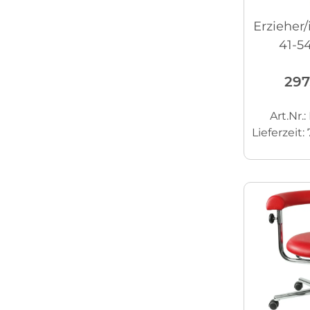
Erzieher/
41-5
frei
297
Art.Nr.
Lieferzeit: