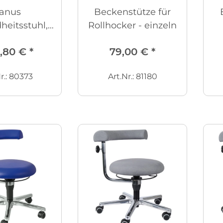
anus
Beckenstütze für
eitsstuhl,
Rollhocker - einzeln
höhenverst
,80 €
*
79,00 €
*
r.: 80373
Art.Nr.: 81180