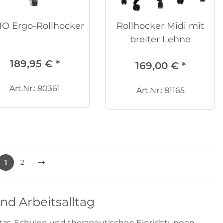
HO Ergo-Rollhocker
Rollhocker Midi mit
breiter Lehne
189,95 €
*
169,00 €
*
Art.Nr.: 80361
Art.Nr.: 81165
1
2
und Arbeitsalltag
itas, Schulen und therapeutischen Einrichtungen.