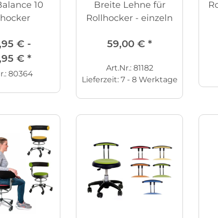
alance 10
Breite Lehne für
Ro
lhocker
Rollhocker - einzeln
,95 € -
59,00 €
*
,95 €
*
Art.Nr.: 81182
r.: 80364
Lieferzeit:
7 - 8 Werktage