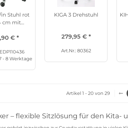
/in Stuhl rot
KIGA 3 Drehstuhl
KI
4 cm mit
aufenden R
279,95 €
*
,90 €
*
Art.Nr.: 80362
: EDP110436
7 - 8 Werktage
Artikel 1 - 20 von 29
er – flexible Sitzlösung für den Kita- 
ker gehört inzwischen zur Grundausstattung in vielen K