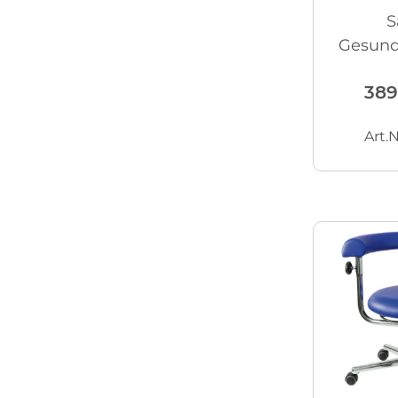
S
Gesundh
Lehne 
389
Art.N