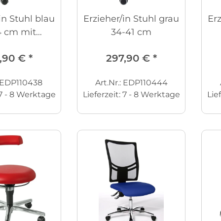
in Stuhl blau
Erzieher/in Stuhl grau
Erz
4 cm mit
34-41 cm
laufenden
,90 €
*
297,90 €
*
: EDP110438
Art.Nr.: EDP110444
7 - 8 Werktage
Lieferzeit:
7 - 8 Werktage
Lie