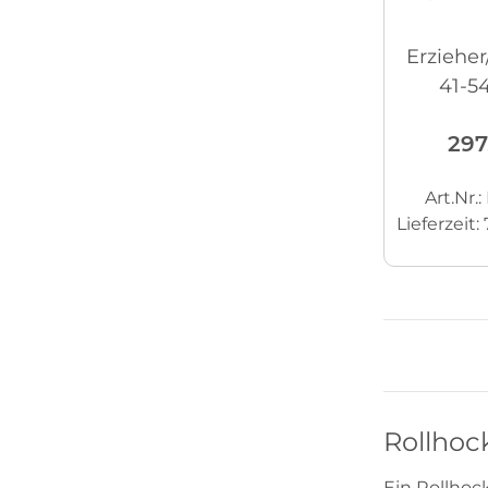
Erzieher
41-5
freil
297
Art.Nr.
Lieferzeit:
Rollhock
Ein Rollhoc