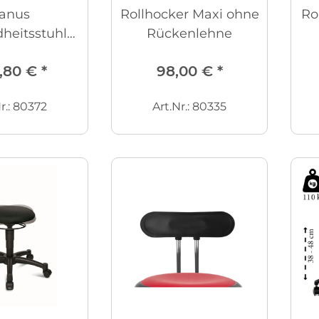
anus
Rollhocker Maxi ohne
Ro
heitsstuhl
Rückenlehne
ne fest
,80 €
*
98,00 €
*
r.: 80372
Art.Nr.: 80335