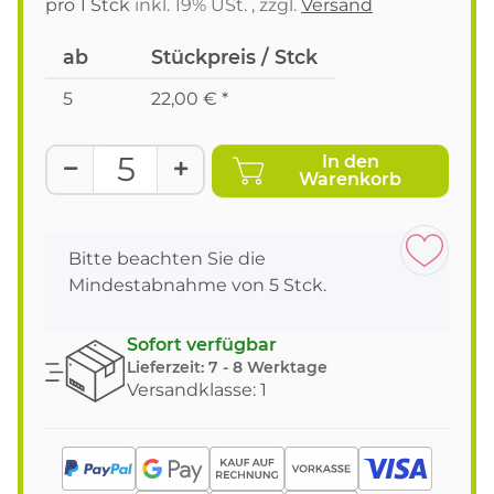
pro 1 Stck
inkl. 19% USt. , zzgl.
Versand
ab
Stückpreis / Stck
5
22,00 €
*
In den
Warenkorb
x
Bitte beachten Sie die
Mindestabnahme von 5 Stck.
Sofort verfügbar
Lieferzeit:
7 - 8 Werktage
Versandklasse: 1