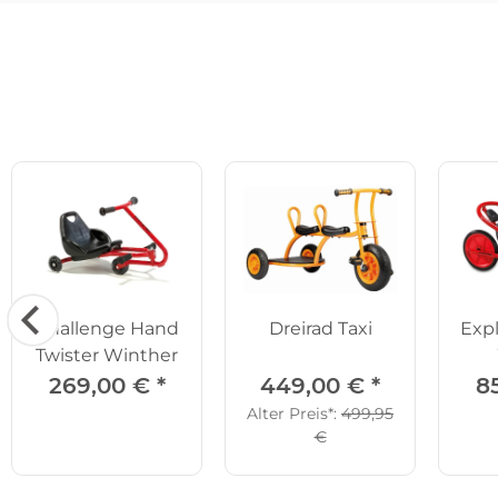
Challenge Hand
Dreirad Taxi
Expl
Twister Winther
269,00 €
*
449,00 €
*
8
Alter Preis*:
499,95
€