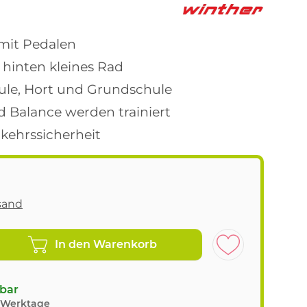
mit Pedalen
 hinten kleines Rad
hule, Hort und Grundschule
d Balance werden trainiert
rkehrssicherheit
sand
In den Warenkorb
gbar
8 Werktage