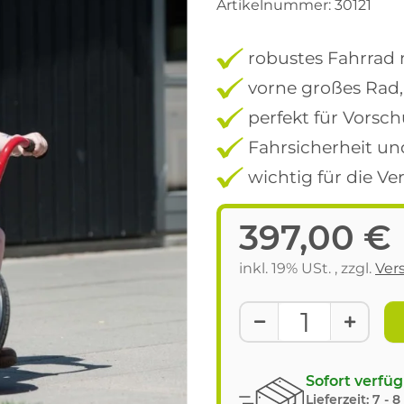
Artikelnummer:
30121
robustes Fahrrad 
vorne großes Rad,
perfekt für Vorsc
Fahrsicherheit un
wichtig für die Ve
397,00 €
inkl. 19% USt. , zzgl.
Ver
Sofort verfü
Lieferzeit:
7 - 