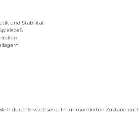
tik und Stabilität
Spielspaß
ireifen
llagern
eßlich durch Erwachsene. Im unmontierten Zustand entha