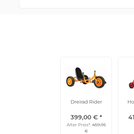
Dreirad Rider
Ho
399,00 €
*
4
Alter Preis*:
459,95
€