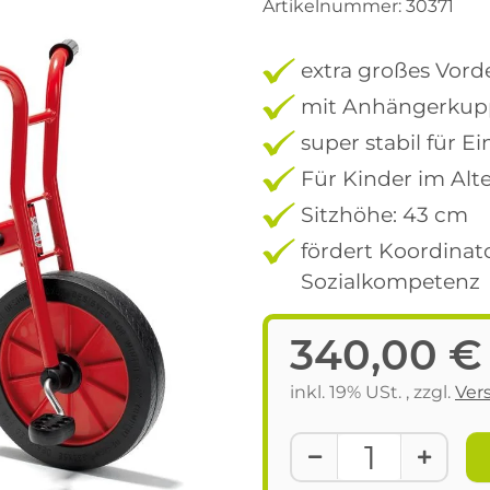
Artikelnummer:
30371
extra großes Vord
mit Anhängerku
super stabil für E
Für Kinder im Alt
Sitzhöhe: 43 cm
fördert Koordin
Sozialkompetenz
340,00 €
inkl. 19% USt. , zzgl.
Ver