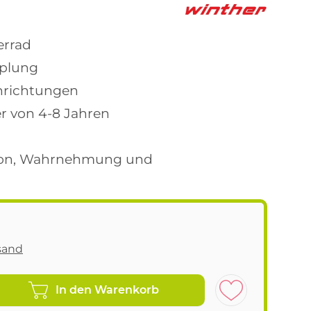
errad
pplung
inrichtungen
er von 4-8 Jahren
aton, Wahrnehmung und
sand
In den Warenkorb