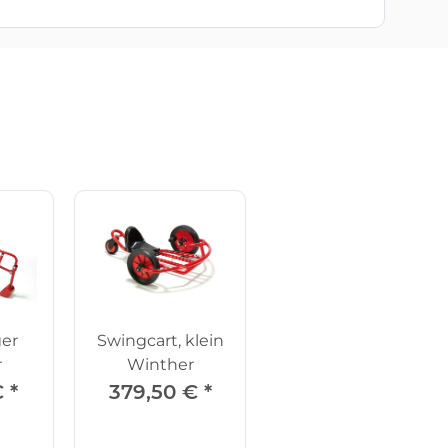
er
Swingcart, klein
r
Winther
€
*
379,50 €
*