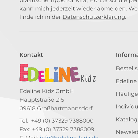
praktische Tipps für Kita, Hort & Schule per
kann mich jederzeit wieder abmelden. We
finde ich in der
Datenschutzerklärung
.
Kontakt
Inform
Bestell
Edeline
Edeline Kidz GmbH
Häufige
Hauptstraße 215
Individ
09618 Großhartmannsdorf
Katalog
Tel.: +49 (0) 37329 7388000
Fax: +49 (0) 37329 7388009
Newslet