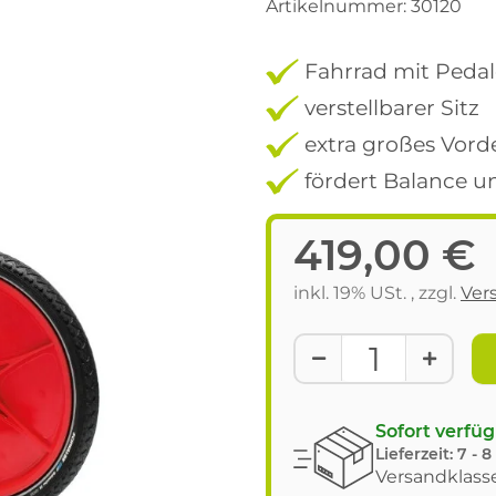
Artikelnummer:
30120
Fahrrad mit Pedal
verstellbarer Sitz
extra großes Vord
fördert Balance u
419,00 €
inkl. 19% USt. , zzgl.
Ver
Sofort verfü
Lieferzeit:
7 - 
Versandklasse