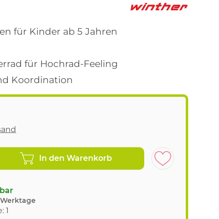
en für Kinder ab 5 Jahren
errad für Hochrad-Feeling
nd Koordination
sand
In den Warenkorb
gbar
8 Werktage
: 1