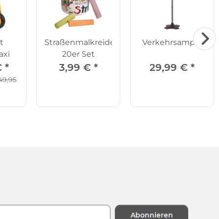
t
Straßenmalkreide,
Verkehrsampel
axi
20er Set
€
*
3,99 €
*
29,99 €
*
49,95
Abonnieren