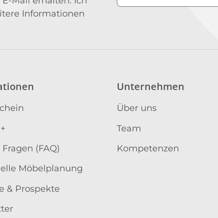
 E-Mail erhalten. Ich
Newsletter Abonniere
itere Informationen
ationen
Unternehmen
schein
Über uns
 +
Team
 Fragen (FAQ)
Kompetenzen
uelle Möbelplanung
e & Prospekte
ter