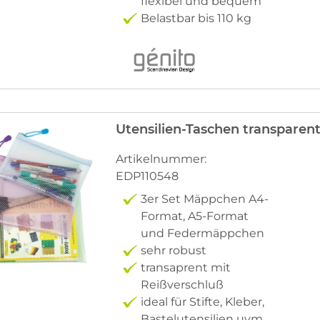
flexibel und bequem
Belastbar bis 110 kg
Utensilien-Taschen transparent,
Artikelnummer:
EDP110548
3er Set Mäppchen A4-
Format, A5-Format
und Federmäppchen
sehr robust
transaprent mit
Reißverschluß
ideal für Stifte, Kleber,
Bastelutensilien uvm.