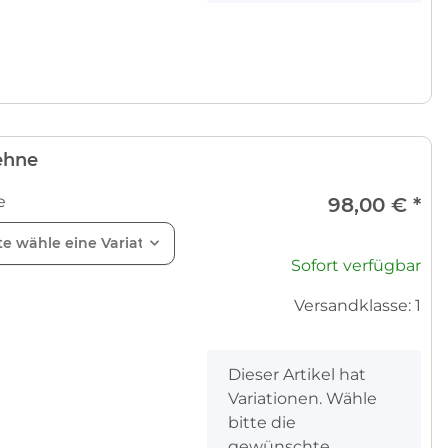
ehne
e
98,00 €
*
te wähle eine Variation.
Sofort verfügbar
Versandklasse: 1
x
Dieser Artikel hat
Variationen. Wähle
bitte die
gewünschte