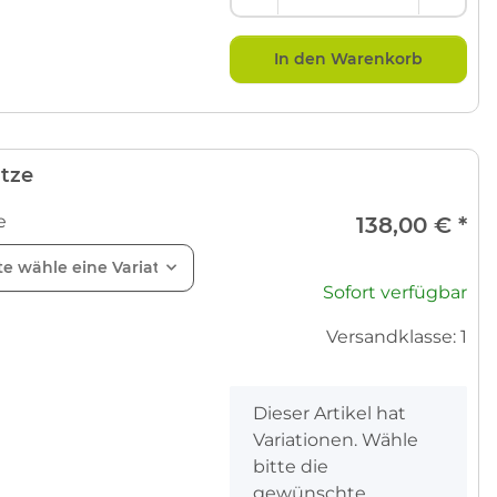
In den Warenkorb
tze
e
138,00 €
*
te wähle eine Variation.
Sofort verfügbar
Versandklasse: 1
x
Dieser Artikel hat
Variationen. Wähle
bitte die
gewünschte