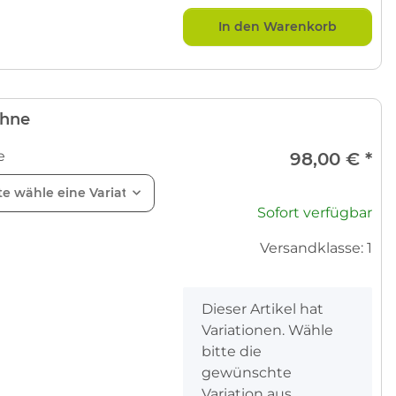
In den Warenkorb
ehne
e
98,00 €
*
te wähle eine Variation.
Sofort verfügbar
Versandklasse: 1
x
Dieser Artikel hat
Variationen. Wähle
bitte die
gewünschte
Variation aus.