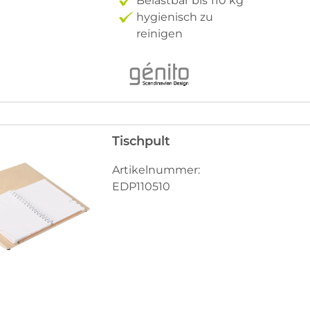
Belastbar bis 110 kg
hygienisch zu
reinigen
Tischpult
Artikelnummer:
EDP110510