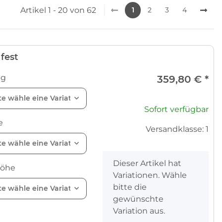
Artikel 1 - 20 von 62
1
2
3
4
fest
ug
359,80 €
*
te wähle eine Variation.
Sofort verfügbar
e
Versandklasse: 1
te wähle eine Variation.
x
Dieser Artikel hat
höhe
Variationen. Wähle
bitte die
te wähle eine Variation.
gewünschte
Variation aus.