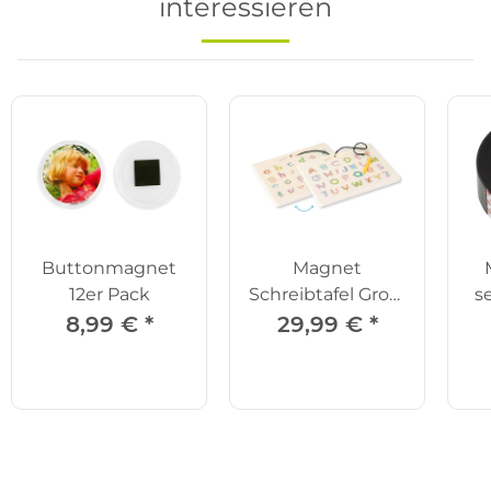
interessieren
Buttonmagnet
Magnet
12er Pack
Schreibtafel Gross
s
und
8,99 €
*
29,99 €
*
Kleinbuchstaben