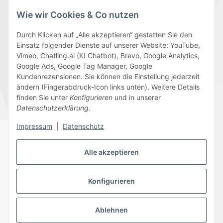
Wie wir Cookies & Co nutzen
Durch Klicken auf „Alle akzeptieren“ gestatten Sie den
Einsatz folgender Dienste auf unserer Website: YouTube,
Wir versenden mit
Vimeo, Chatling.ai (KI Chatbot), Brevo, Google Analytics,
Google Ads, Google Tag Manager, Google
Kundenrezensionen. Sie können die Einstellung jederzeit
ändern (Fingerabdruck-Icon links unten). Weitere Details
finden Sie unter
Konfigurieren
und in unserer
Folge uns
Datenschutzerklärung
.
Impressum
|
Datenschutz
Alle akzeptieren
Datenschutz
AGB
Sitemap
Impressum
Batteriegesetzhinweise
Widerrufsrecht
Konfigurieren
Ablehnen
© 2026 Edeline-Kidz