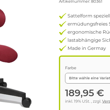
Artikelnummer:
80361
Sattelform spezie
ermüdungsfreies S
ergonomische Rüc
lastabhängige Sic
Made in Germay
Farbe
Bitte wähle eine Variat
189,95 €
inkl. 19% USt. , zzgl.
Ver