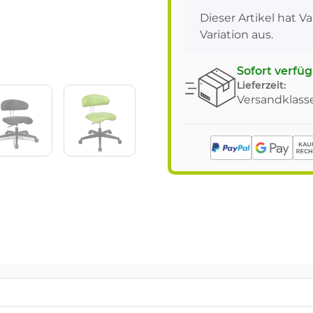
x
Dieser Artikel hat V
Variation aus.
Sofort verfü
Lieferzeit:
Versandklasse