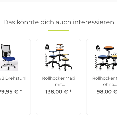
Das könnte dich auch interessieren
 3 Drehstuhl
Rollhocker Maxi
Rollhocker 
mit
ohne
Beckenstütze
Rückenle
79,95 €
*
138,00 €
*
98,00 