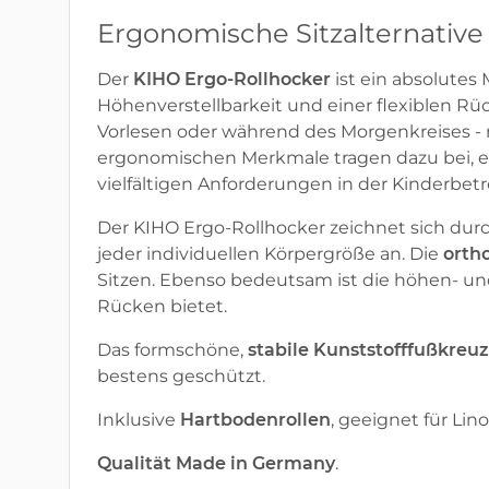
Ergonomische Sitzalternative
Der
KIHO Ergo-Rollhocker
ist ein absolutes
Höhenverstellbarkeit und einer flexiblen Rück
Vorlesen oder während des Morgenkreises - r
ergonomischen Merkmale tragen dazu bei, e
vielfältigen Anforderungen in der Kinderbe
Der KIHO Ergo-Rollhocker
zeichnet sich durc
jeder individuellen Körpergröße an. Die
o
rt
ho
Sitzen. Ebenso bedeutsam ist die höhen- un
Rücken bietet.
Das formschöne,
stabile Kunststofffußkreu
bestens geschützt.
Inklusive
Hartbodenrollen
, geeignet für Li
Qualität Made in Germany
.