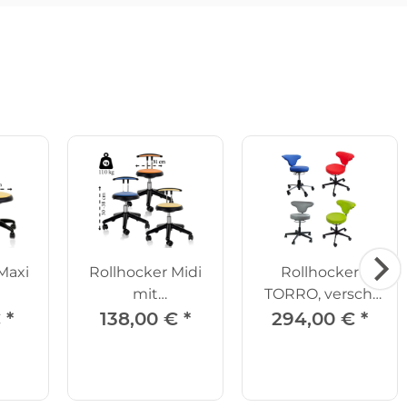
Maxi
Rollhocker Midi
Rollhocker
mit
TORRO, versch.
hne
Beckenstütze
Farben
€
*
138,00 €
*
294,00 €
*