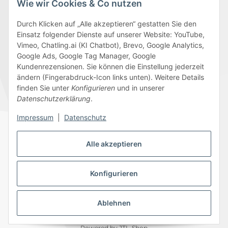
Wie wir Cookies & Co nutzen
Durch Klicken auf „Alle akzeptieren“ gestatten Sie den
Einsatz folgender Dienste auf unserer Website: YouTube,
Wir versenden mit
Vimeo, Chatling.ai (KI Chatbot), Brevo, Google Analytics,
Google Ads, Google Tag Manager, Google
Kundenrezensionen. Sie können die Einstellung jederzeit
ändern (Fingerabdruck-Icon links unten). Weitere Details
finden Sie unter
Konfigurieren
und in unserer
Folge uns
Datenschutzerklärung
.
Impressum
|
Datenschutz
Alle akzeptieren
Datenschutz
AGB
Sitemap
Impressum
Batteriegesetzhinweise
Widerrufsrecht
Konfigurieren
Ablehnen
© 2026 Edeline-Kidz
* Alle Preise inkl. gesetzlicher USt., zzgl.
Versand
Powered by
JTL-Shop