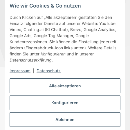
Wie wir Cookies & Co nutzen
Durch Klicken auf „Alle akzeptieren“ gestatten Sie den
Einsatz folgender Dienste auf unserer Website: YouTube,
Wir versenden mit
Vimeo, Chatling.ai (KI Chatbot), Brevo, Google Analytics,
Google Ads, Google Tag Manager, Google
Kundenrezensionen. Sie können die Einstellung jederzeit
ändern (Fingerabdruck-Icon links unten). Weitere Details
finden Sie unter
Konfigurieren
und in unserer
Folge uns
Datenschutzerklärung
.
Impressum
|
Datenschutz
Alle akzeptieren
Datenschutz
AGB
Sitemap
Impressum
Batteriegesetzhinweise
Widerrufsrecht
Konfigurieren
Ablehnen
© 2026 Edeline-Kidz
* Alle Preise inkl. gesetzlicher USt., zzgl.
Versand