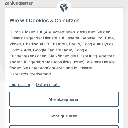
Zahlungsarten
Wie wir Cookies & Co nutzen
Durch Klicken auf „Alle akzeptieren“ gestatten Sie den
Einsatz folgender Dienste auf unserer Website: YouTube,
Wir versenden mit
Vimeo, Chatling.ai (KI Chatbot), Brevo, Google Analytics,
Google Ads, Google Tag Manager, Google
Kundenrezensionen. Sie können die Einstellung jederzeit
ändern (Fingerabdruck-Icon links unten). Weitere Details
finden Sie unter
Konfigurieren
und in unserer
Folge uns
Datenschutzerklärung
.
Impressum
|
Datenschutz
Alle akzeptieren
Datenschutz
AGB
Sitemap
Impressum
Batteriegesetzhinweise
Widerrufsrecht
Konfigurieren