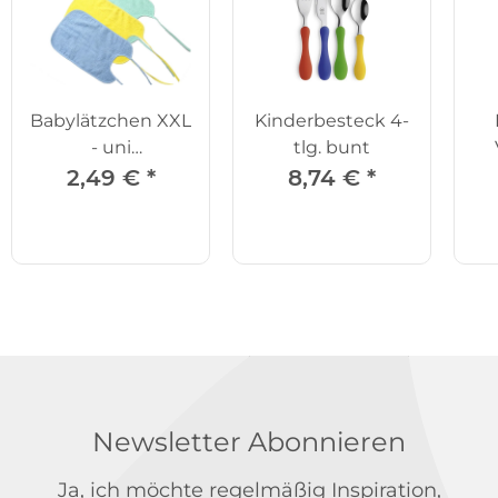
Babylätzchen XXL
Kinderbesteck 4-
- uni
tlg. bunt
grün/gelb/blau
Ra
2,49 €
*
8,74 €
*
Newsletter Abonnieren
Ja, ich möchte regelmäßig Inspiration,