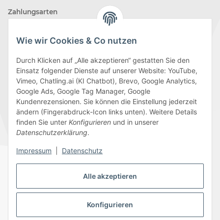
Zahlungsarten
Wie wir Cookies & Co nutzen
Durch Klicken auf „Alle akzeptieren“ gestatten Sie den
Einsatz folgender Dienste auf unserer Website: YouTube,
Wir versenden mit
Vimeo, Chatling.ai (KI Chatbot), Brevo, Google Analytics,
Google Ads, Google Tag Manager, Google
Kundenrezensionen. Sie können die Einstellung jederzeit
ändern (Fingerabdruck-Icon links unten). Weitere Details
finden Sie unter
Konfigurieren
und in unserer
Folge uns
Datenschutzerklärung
.
Impressum
|
Datenschutz
Alle akzeptieren
Datenschutz
AGB
Sitemap
Impressum
Batteriegesetzhinweise
Widerrufsrecht
Konfigurieren