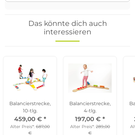
Das könnte dich auch
interessieren
Balancierstrecke,
Balancierstrecke,
Ba
10-tlg.
4-tlg.
459,00 €
*
197,00 €
*
Alter Preis*:
687,00
Alter Preis*:
289,00
Al
€
€