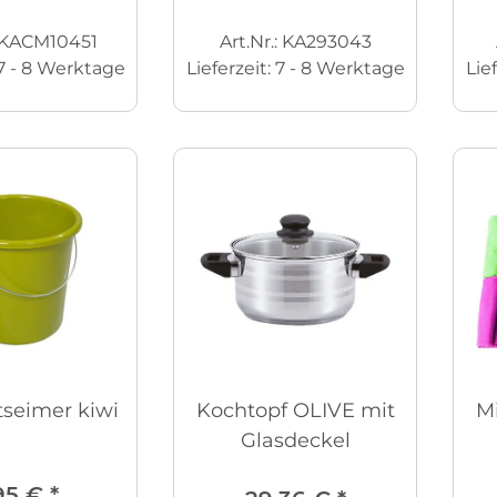
: KACM10451
Art.Nr.: KA293043
7 - 8 Werktage
Lieferzeit:
7 - 8 Werktage
Lie
seimer kiwi
Kochtopf OLIVE mit
Mi
Glasdeckel
95 €
*