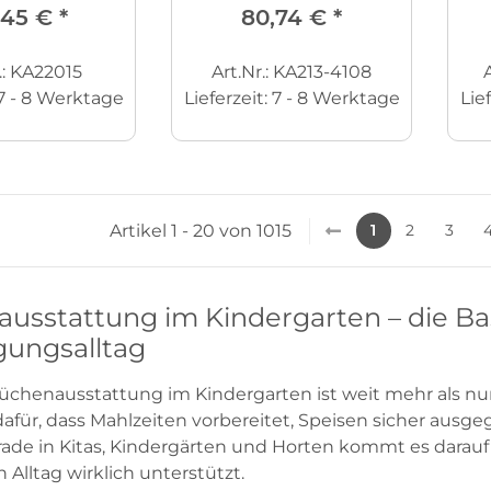
,45 €
*
80,74 €
*
.: KA22015
Art.Nr.: KA213-4108
7 - 8 Werktage
Lieferzeit:
7 - 8 Werktage
Lie
Artikel 1 - 20 von 1015
1
2
3
usstattung im Kindergarten – die Bas
gungsalltag
üchenausstattung im Kindergarten ist weit mehr als nur 
afür, dass Mahlzeiten vorbereitet, Speisen sicher ausg
ade in Kitas, Kindergärten und Horten kommt es darauf a
Alltag wirklich unterstützt.