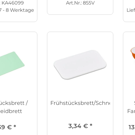
.: KA46099
Art.Nr.: 855V
7 - 8 Werktage
Lie
ücksbrett /
Frühstücksbrett/Schneidbrett
eidbrett
Fa
3,34 €
*
39 €
*
13