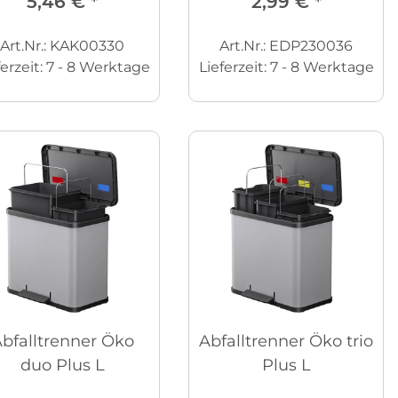
5,46 €
*
2,99 €
*
Art.Nr.: KAK00330
Art.Nr.: EDP230036
ferzeit:
7 - 8 Werktage
Lieferzeit:
7 - 8 Werktage
bfalltrenner Öko
Abfalltrenner Öko trio
duo Plus L
Plus L