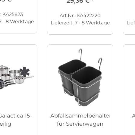
29,36 €
*
.: KA25823
Art.Nr.: KA422220
7 - 8 Werktage
Lieferzeit:
7 - 8 Werktage
Lie
Galactica 15-
Abfallsammelbehälter
A
eilig
für Servierwagen