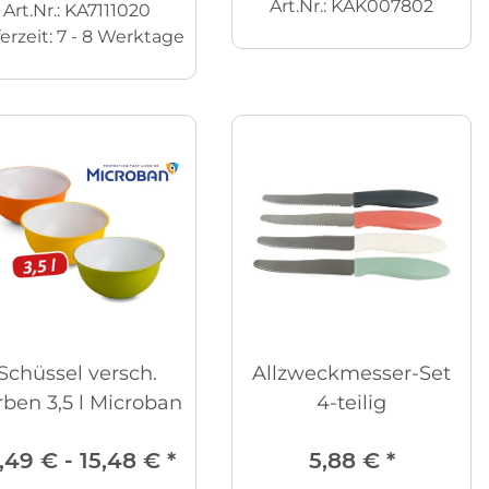
Art.Nr.: KAK007802
Art.Nr.: KA7111020
ferzeit:
7 - 8 Werktage
Schüssel versch.
Allzweckmesser-Set
rben 3,5 l Microban
4-teilig
,49 € -
15,48 €
*
5,88 €
*