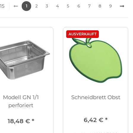
015
1
2
3
4
5
6
7
8
9
AUSVERKAUFT
Modell GN 1/1
Schneidbrett Obst
perforiert
6,42 €
*
18,48 €
*