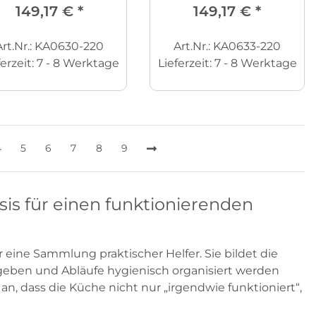
149,17 €
*
149,17 €
*
Art.Nr.: KA0630-220
Art.Nr.: KA0633-220
ferzeit:
7 - 8 Werktage
Lieferzeit:
7 - 8 Werktage
4
5
6
7
8
9
is für einen funktionierenden
eine Sammlung praktischer Helfer. Sie bildet die
egeben und Abläufe hygienisch organisiert werden
n, dass die Küche nicht nur „irgendwie funktioniert“,