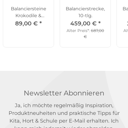
Balanciersteine
Balancierstrecke,
Ba
Krokodile &
10-tlg.
Schildkröten,
89,00 €
*
459,00 €
*
12er-Set
Alter Preis*:
687,00
Al
€
Newsletter Abonnieren
Ja, ich möchte regelmäßig Inspiration,
Produktneuheiten und praktische Tipps für
Kita, Hort & Schule per E-Mail erhalten. Ich