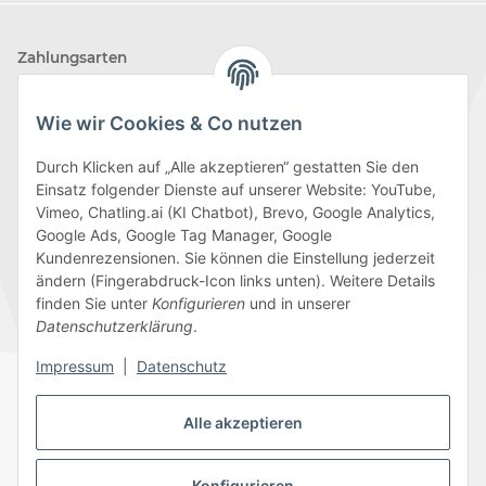
Zahlungsarten
Wie wir Cookies & Co nutzen
Durch Klicken auf „Alle akzeptieren“ gestatten Sie den
Einsatz folgender Dienste auf unserer Website: YouTube,
Wir versenden mit
Vimeo, Chatling.ai (KI Chatbot), Brevo, Google Analytics,
Google Ads, Google Tag Manager, Google
Kundenrezensionen. Sie können die Einstellung jederzeit
ändern (Fingerabdruck-Icon links unten). Weitere Details
finden Sie unter
Konfigurieren
und in unserer
Folge uns
Datenschutzerklärung
.
Impressum
|
Datenschutz
Alle akzeptieren
Datenschutz
AGB
Sitemap
Impressum
Batteriegesetzhinweise
Widerrufsrecht
Konfigurieren