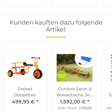
Kunden kauften dazu folgende
Artikel:
Dreirad
Outdoor Sand- &
Doppeltaxi
Wassertische, 3er-
S
Set
499,95 €
*
1.592,00 €
*
Alter Preis*:
1.719,00
Alt