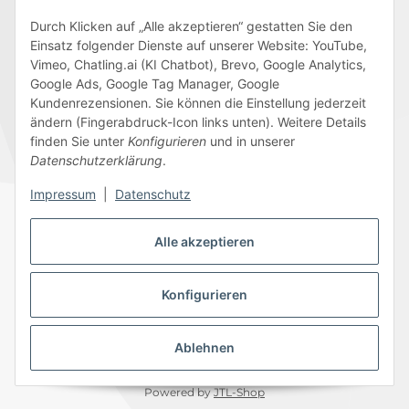
Durch Klicken auf „Alle akzeptieren“ gestatten Sie den
Einsatz folgender Dienste auf unserer Website: YouTube,
Wir versenden mit
Vimeo, Chatling.ai (KI Chatbot), Brevo, Google Analytics,
Google Ads, Google Tag Manager, Google
Kundenrezensionen. Sie können die Einstellung jederzeit
ändern (Fingerabdruck-Icon links unten). Weitere Details
finden Sie unter
Konfigurieren
und in unserer
Folge uns
Datenschutzerklärung
.
Impressum
|
Datenschutz
Alle akzeptieren
Datenschutz
AGB
Sitemap
Impressum
Batteriegesetzhinweise
Widerrufsrecht
Konfigurieren
Ablehnen
© 2026 Edeline-Kidz
* Alle Preise inkl. gesetzlicher USt., zzgl.
Versand
Powered by
JTL-Shop