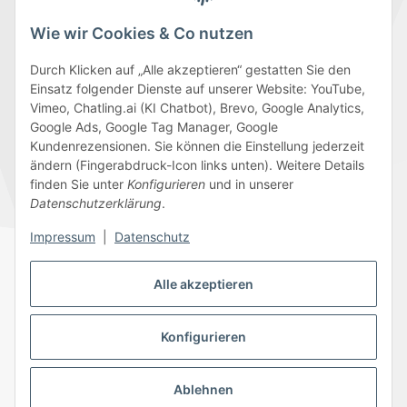
Wie wir Cookies & Co nutzen
Durch Klicken auf „Alle akzeptieren“ gestatten Sie den
Einsatz folgender Dienste auf unserer Website: YouTube,
Wir versenden mit
Vimeo, Chatling.ai (KI Chatbot), Brevo, Google Analytics,
Google Ads, Google Tag Manager, Google
Kundenrezensionen. Sie können die Einstellung jederzeit
ändern (Fingerabdruck-Icon links unten). Weitere Details
finden Sie unter
Konfigurieren
und in unserer
Folge uns
Datenschutzerklärung
.
Impressum
|
Datenschutz
Alle akzeptieren
Datenschutz
AGB
Sitemap
Impressum
Batteriegesetzhinweise
Widerrufsrecht
Konfigurieren
Ablehnen
© 2026 Edeline-Kidz