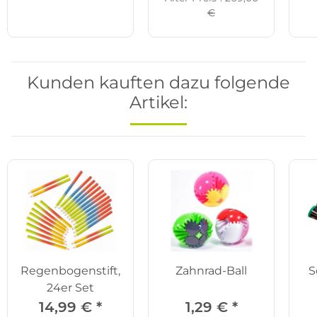
€
Kunden kauften dazu folgende
Artikel:
Regenbogenstift,
Zahnrad-Ball
S
24er Set
14,99 €
*
1,29 €
*