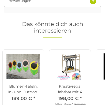
Bewertungen
Das könnte dich auch
interessieren
Blumen-Tafeln,
Kreativregal
In- und Outdoor,
fahrbar mit 4
5er Set
Riesen-
189,00 €
*
198,00 €
*
Farbrollern
Alter Preis*:
269,00