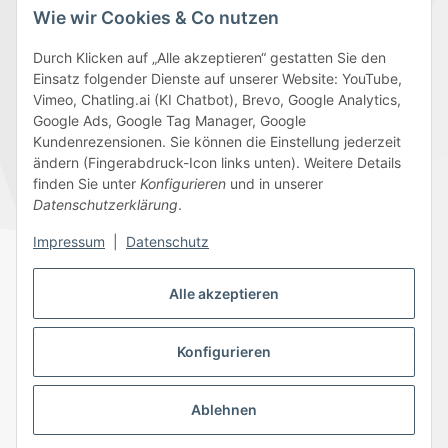
Wie wir Cookies & Co nutzen
Durch Klicken auf „Alle akzeptieren“ gestatten Sie den
Einsatz folgender Dienste auf unserer Website: YouTube,
Wir versenden mit
Vimeo, Chatling.ai (KI Chatbot), Brevo, Google Analytics,
Google Ads, Google Tag Manager, Google
Kundenrezensionen. Sie können die Einstellung jederzeit
ändern (Fingerabdruck-Icon links unten). Weitere Details
finden Sie unter
Konfigurieren
und in unserer
Folge uns
Datenschutzerklärung
.
Impressum
|
Datenschutz
Alle akzeptieren
Datenschutz
AGB
Sitemap
Impressum
Batteriegesetzhinweise
Widerrufsrecht
Konfigurieren
Ablehnen
© 2026 Edeline-Kidz
* Alle Preise inkl. gesetzlicher USt., zzgl.
Versand