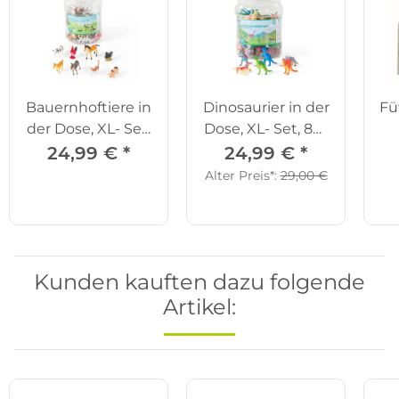
Bauernhoftiere in
Dinosaurier in der
Fü
der Dose, XL- Set,
Dose, XL- Set, 84-
72-tlg.
tlg.
24,99 €
*
24,99 €
*
Alter Preis*:
29,00 €
Kunden kauften dazu folgende
Artikel: