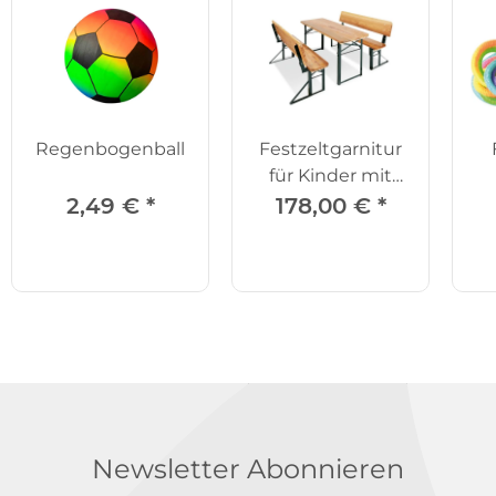
Regenbogenball
Festzeltgarnitur
für Kinder mit
Lehne, 3-tlg.
2,49 €
*
178,00 €
*
Newsletter Abonnieren