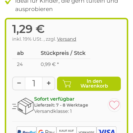
ideal für Kinder, die gern tüfteln und
ausprobieren
1,29 €
inkl. 19% USt. , zzgl.
Versand
ab
Stückpreis / Stck
24
0,99 €
*
In den
Warenkorb
Sofort verfügbar
Lieferzeit:
7 - 8 Werktage
Versandklasse: 1