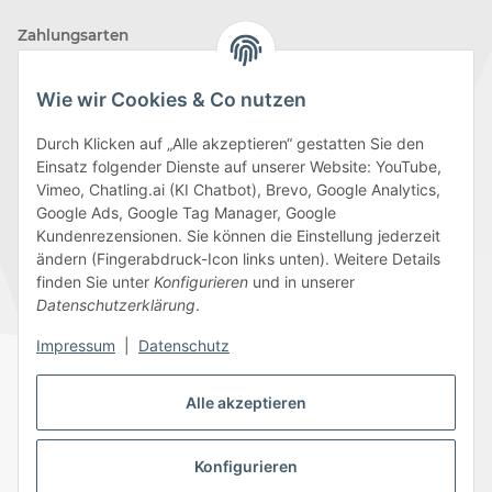
Zahlungsarten
Wie wir Cookies & Co nutzen
Durch Klicken auf „Alle akzeptieren“ gestatten Sie den
Einsatz folgender Dienste auf unserer Website: YouTube,
Wir versenden mit
Vimeo, Chatling.ai (KI Chatbot), Brevo, Google Analytics,
Google Ads, Google Tag Manager, Google
Kundenrezensionen. Sie können die Einstellung jederzeit
ändern (Fingerabdruck-Icon links unten). Weitere Details
finden Sie unter
Konfigurieren
und in unserer
Folge uns
Datenschutzerklärung
.
Impressum
|
Datenschutz
Alle akzeptieren
Datenschutz
AGB
Sitemap
Impressum
Batteriegesetzhinweise
Widerrufsrecht
Konfigurieren