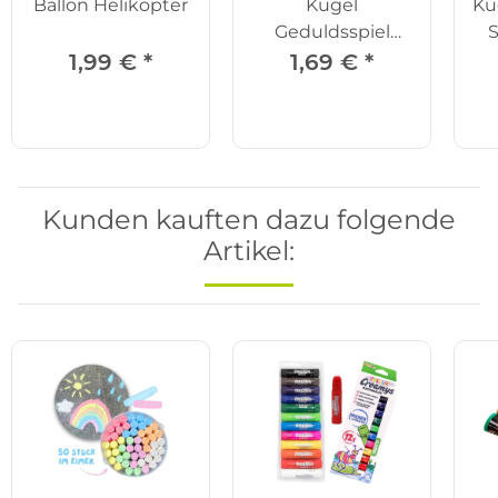
Ballon Helikopter
Kugel
Ku
Geduldsspiel
S
rund
1,99 €
*
1,69 €
*
Kunden kauften dazu folgende
Artikel: