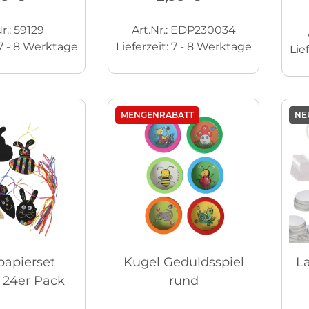
r.: 59129
Art.Nr.: EDP230034
7 - 8 Werktage
Lieferzeit:
7 - 8 Werktage
Lie
MENGENRABATT
NE
papierset
Kugel Geduldsspiel
La
 24er Pack
rund