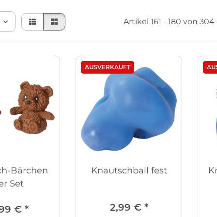
Artikel 161 - 180 von 304
AUSVERKAUFT
AU
ch-Bärchen
Knautschball fest
K
er Set
2,99 €
*
,99 €
*