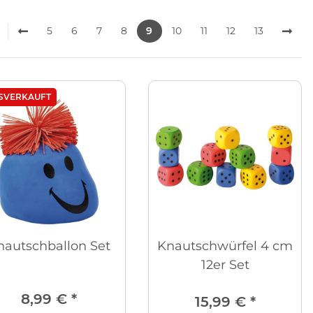
5
6
7
8
9
10
11
12
13
SVERKAUFT
nautschballon Set
Knautschwürfel 4 cm
12er Set
8,99 €
*
15,99 €
*