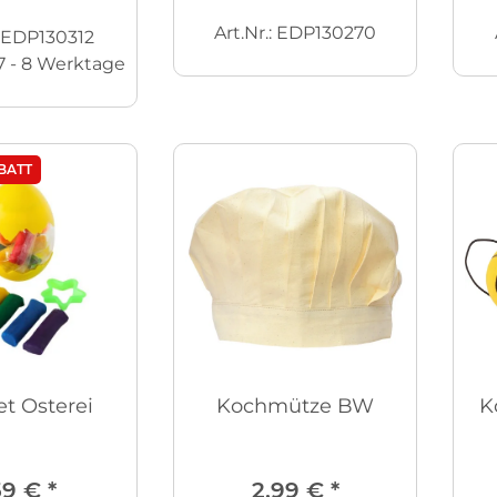
Art.Nr.: EDP130270
: EDP130312
7 - 8 Werktage
BATT
t Osterei
Kochmütze BW
K
59 €
*
2,99 €
*