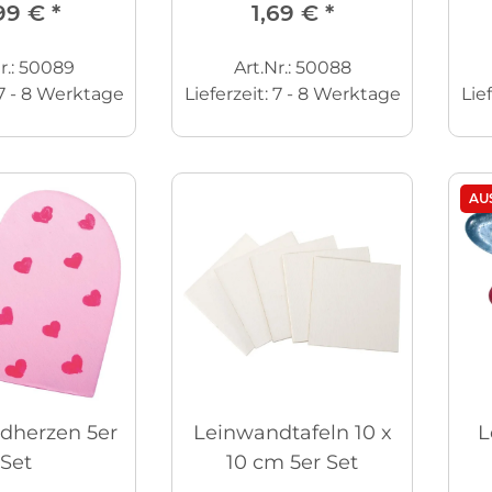
99 €
*
1,69 €
*
r.: 50089
Art.Nr.: 50088
7 - 8 Werktage
Lieferzeit:
7 - 8 Werktage
Lie
AU
dherzen 5er
Leinwandtafeln 10 x
L
Set
10 cm 5er Set