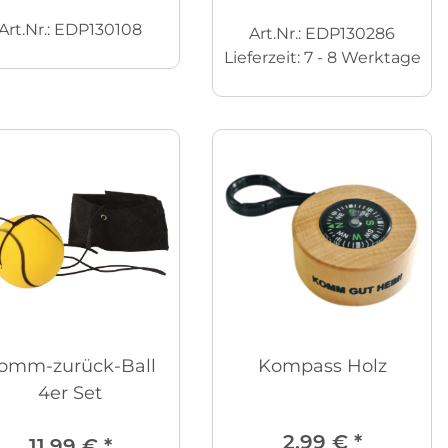
Art.Nr.: EDP130108
Art.Nr.: EDP130286
Lieferzeit:
7 - 8 Werktage
omm-zurück-Ball
Kompass Holz
4er Set
2,99 €
*
11,99 €
*