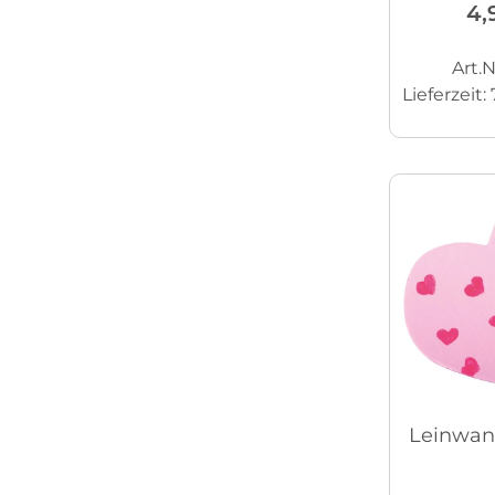
4,
Art.N
Lieferzeit:
Leinwan