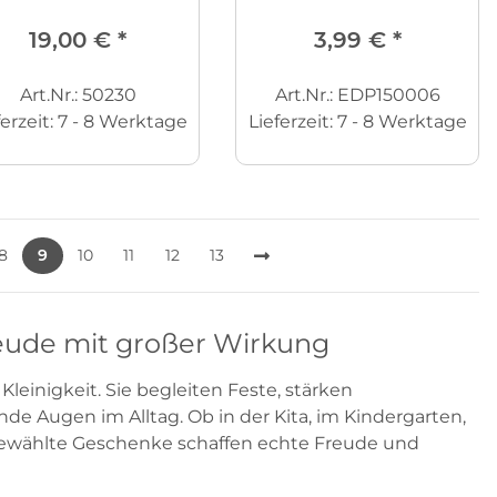
19,00 €
*
3,99 €
*
Art.Nr.: 50230
Art.Nr.: EDP150006
ferzeit:
7 - 8 Werktage
Lieferzeit:
7 - 8 Werktage
8
9
10
11
12
13
reude mit großer Wirkung
leinigkeit. Sie begleiten Feste, stärken
 Augen im Alltag. Ob in der Kita, im Kindergarten,
sgewählte Geschenke schaffen echte Freude und