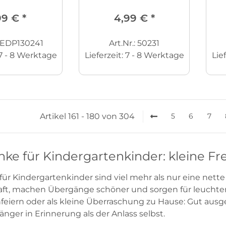
99 €
*
4,99 €
*
: EDP130241
Art.Nr.: 50231
7 - 8 Werktage
Lieferzeit:
7 - 8 Werktage
Lie
Artikel 161 - 180 von 304
5
6
7
ke für Kindergartenkinder: kleine F
r Kindergartenkinder sind viel mehr als nur eine nette K
t, machen Übergänge schöner und sorgen für leuchtende
nfeiern oder als kleine Überraschung zu Hause: Gut au
länger in Erinnerung als der Anlass selbst.