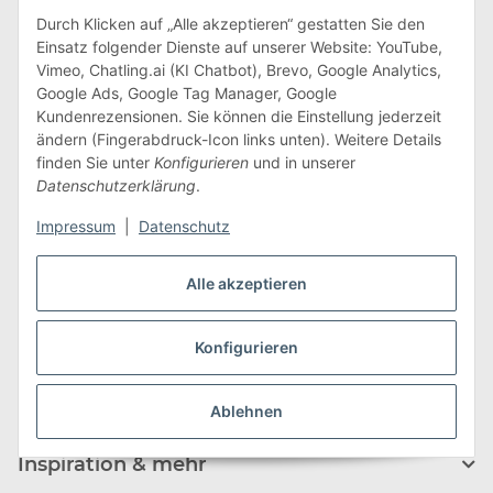
Hauptstraße 215
Durch Klicken auf „Alle akzeptieren“ gestatten Sie den
09618 Großhartmannsdorf
Einsatz folgender Dienste auf unserer Website: YouTube,
Vimeo, Chatling.ai (KI Chatbot), Brevo, Google Analytics,
Tel.: +49 (0) 37329 7388000
Google Ads, Google Tag Manager, Google
Kundenrezensionen. Sie können die Einstellung jederzeit
Fax: +49 (0) 37329 7388009
ändern (Fingerabdruck-Icon links unten). Weitere Details
E-Mail:
info@edeline-kidz.de
finden Sie unter
Konfigurieren
und in unserer
Datenschutzerklärung
.
Mo. - Do.: 8:00 - 16:00 Uhr
Impressum
|
Datenschutz
Fr.: 8:00 - 14:00 Uhr
Zum Kontaktformular
Alle akzeptieren
Informationen
Konfigurieren
Unternehmen
Ablehnen
Inspiration & mehr