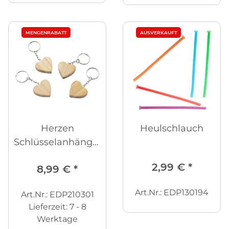
MENGENRABATT
AUSVERKAUFT
Herzen
Heulschlauch
Schlüsselanhänger
12er Set
2,99 €
*
8,99 €
*
Art.Nr.: EDP130194
Art.Nr.: EDP210301
Lieferzeit:
7 - 8
Werktage