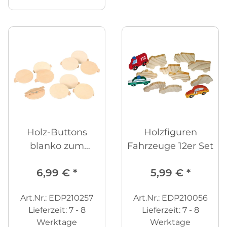
Holz-Buttons
Holzfiguren
blanko zum
Fahrzeuge 12er Set
Anstecken 10
6,99 €
*
5,99 €
*
Stück
Art.Nr.: EDP210257
Art.Nr.: EDP210056
Lieferzeit:
7 - 8
Lieferzeit:
7 - 8
Werktage
Werktage