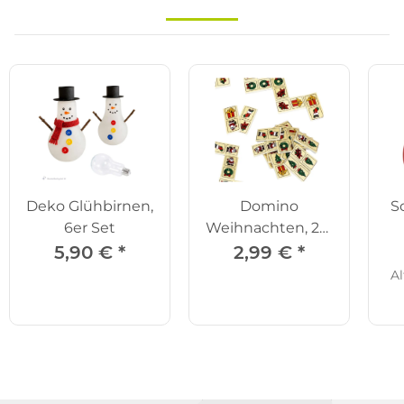
Deko Glühbirnen,
Domino
S
6er Set
Weihnachten, 28-
tlg.
5,90 €
*
2,99 €
*
Al