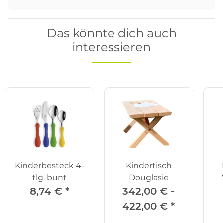
Das könnte dich auch
interessieren
Kinderbesteck 4-
Kindertisch
tlg. bunt
Douglasie
Ra
8,74 €
*
342,00 € -
422,00 €
*