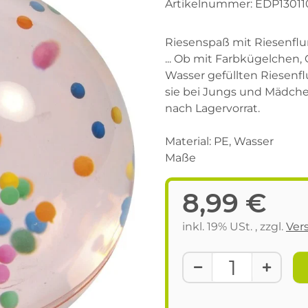
Artikelnummer:
EDP13011
Riesenspaß mit Riesenfl
... Ob mit Farbkügelchen, 
Wasser gefüllten Riesenf
sie bei Jungs und Mädchen 
nach Lagervorrat.
Material: PE, Wasser
Maße
8,99 €
inkl. 19% USt. , zzgl.
Ver