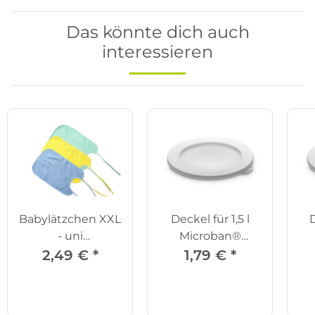
Das könnte dich auch
interessieren
Babylätzchen XXL
Deckel für 1,5 l
D
- uni
Microban®
grün/gelb/blau
Schüssel
2,49 €
*
1,79 €
*