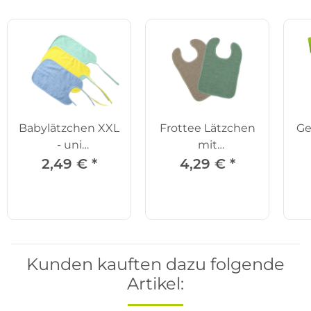
Babylätzchen XXL
Frottee Lätzchen
Ge
- uni
mit
grün/gelb/blau
Druckknöpfen
2,49 €
*
4,29 €
*
Kunden kauften dazu folgende
Artikel: