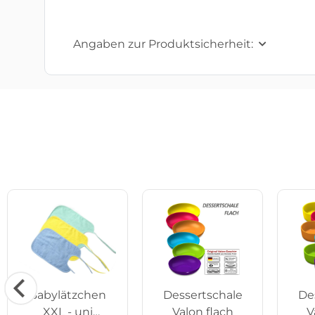
Angaben zur Produktsicherheit:
Babylätzchen
Dessertschale
De
XXL - uni
Valon flach
V