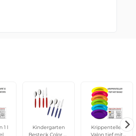
 1 l
Kindergarten
Krippenteller
el
Besteck Color 4-
Valon tief mit