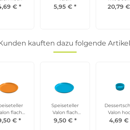
4,69 €
*
5,95 €
*
20,79 
Kunden kauften dazu folgende Artikel
peiseteller
Speiseteller
Dessertsch
alon flach
Valon flach
Valon ho
uchtorange
himmelblau
himmelbl
9,50 €
*
9,50 €
*
4,69 