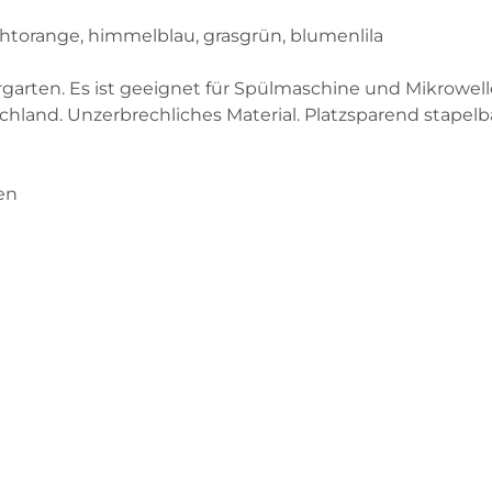
chtorange, himmelblau, grasgrün, blumenlila
dergarten. Es ist geeignet für Spülmaschine und Mikrowe
chland. Unzerbrechliches Material. Platzsparend stapelba
ten