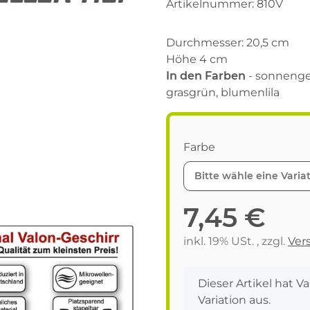
Artikelnummer:
810V
Durchmesser: 20,5 cm
Höhe 4 cm
In den Farben
- sonnengel
grasgrün, blumenlila
Farbe
Bitte wähle eine Variat
7,45 €
inkl. 19% USt. , zzgl.
Ver
x
Dieser Artikel hat V
Variation aus.