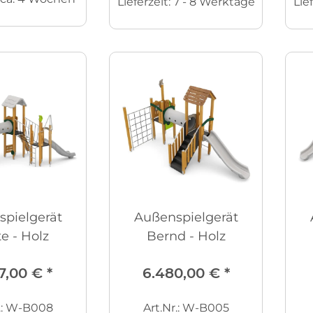
Lieferzeit:
7 - 8 Werktage
Lie
pielgerät
Außenspielgerät
e - Holz
Bernd - Holz
7,00 €
*
6.480,00 €
*
r.: W-B008
Art.Nr.: W-B005