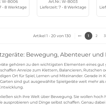
r.: W-B006
Art.Nr.: W-B003
7 - 8 Werktage
Lieferzeit:
7 - 8 Werktage
Lie
Artikel 1 - 20 von 130
1
2
3
atzgeräte: Bewegung, Abenteuer und
eräte gehören zu den wichtigsten Elementen eines gut 
chaffen Anreize zum Klettern, Balancieren, Rutschen o
digen Ort für Spiel, Lernen und Miteinander. Gerade in K
Garten sind gut ausgewählte Spielgeräte weit mehr als re
Entwicklung.
hließen sich ihre Welt über Bewegung. Sie wollen hoch 
e ausprobieren und Dinge selbst schaffen. Genau dabei 