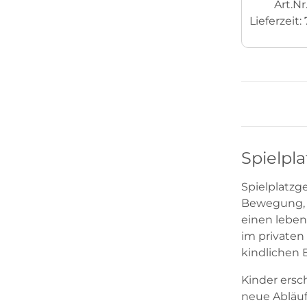
Art.N
Lieferzeit:
Spielpl
Spielplatzg
Bewegung, s
einen leben
im privaten 
kindlichen 
Kinder ersc
neue Abläuf