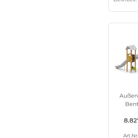
Außens
Bent
8.82
Art.N