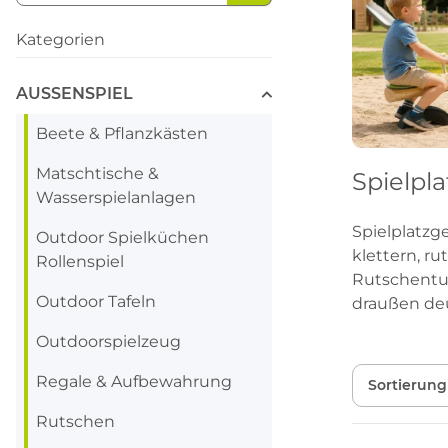
Kategorien
AUSSENSPIEL
Beete & Pflanzkästen
Matschtische &
Spielpl
Wasserspielanlagen
Spielplatzg
Outdoor Spielküchen
klettern, r
Rollenspiel
Rutschentur
Outdoor Tafeln
draußen de
Outdoorspielzeug
Regale & Aufbewahrung
Sortierung
Rutschen