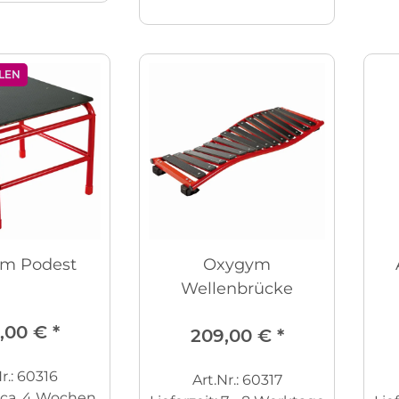
LEN
m Podest
Oxygym
Wellenbrücke
,00 €
*
209,00 €
*
r.: 60316
Art.Nr.: 60317
ca. 4 Wochen