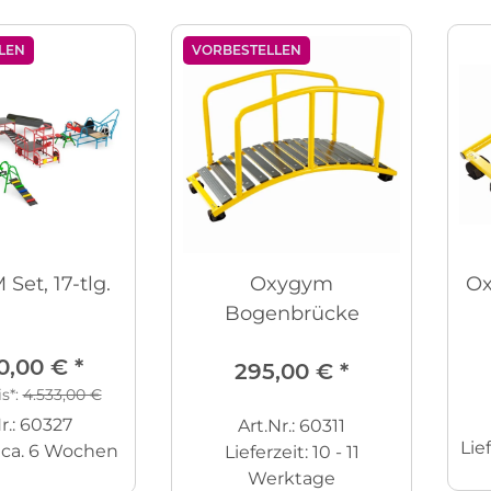
LEN
VORBESTELLEN
Set, 17-tlg.
Oxygym
Ox
Bogenbrücke
0,00 €
*
295,00 €
*
is*:
4.533,00 €
r.: 60327
Art.Nr.: 60311
Lie
:
ca. 6 Wochen
Lieferzeit:
10 - 11
Werktage