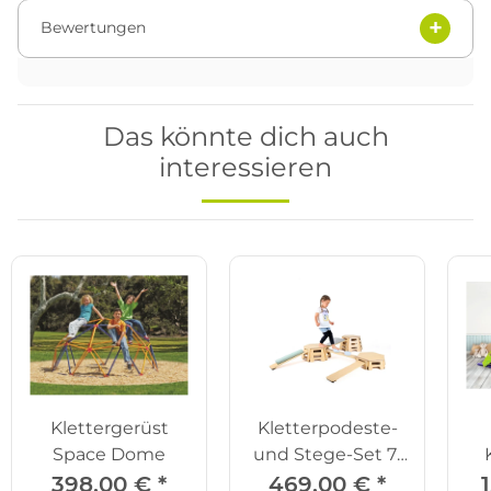
Bewertungen
Das könnte dich auch
interessieren
Klettergerüst
Kletterpodeste-
Space Dome
und Stege-Set 7-
tlg.
"
398,00 €
*
469,00 €
*