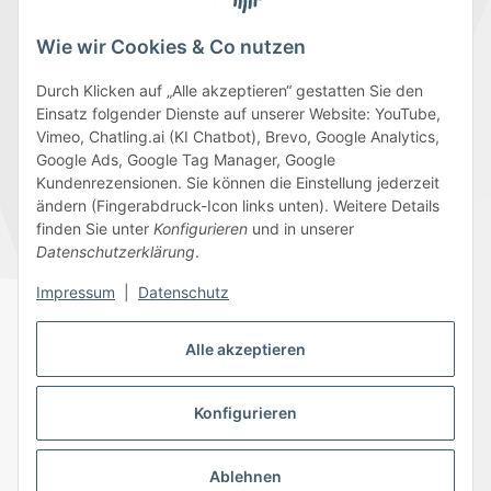
Wie wir Cookies & Co nutzen
Durch Klicken auf „Alle akzeptieren“ gestatten Sie den
Einsatz folgender Dienste auf unserer Website: YouTube,
Wir versenden mit
Vimeo, Chatling.ai (KI Chatbot), Brevo, Google Analytics,
Google Ads, Google Tag Manager, Google
Kundenrezensionen. Sie können die Einstellung jederzeit
ändern (Fingerabdruck-Icon links unten). Weitere Details
finden Sie unter
Konfigurieren
und in unserer
Folge uns
Datenschutzerklärung
.
Impressum
|
Datenschutz
Alle akzeptieren
Datenschutz
AGB
Sitemap
Impressum
Batteriegesetzhinweise
Widerrufsrecht
Konfigurieren
Ablehnen