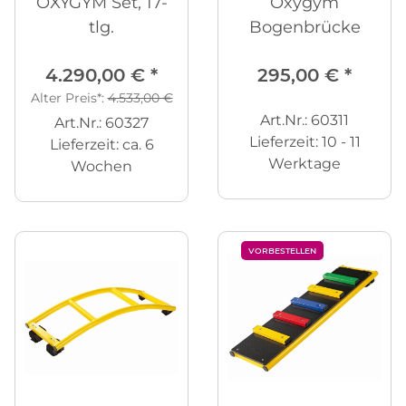
OXYGYM Set, 17-
Oxygym
tlg.
Bogenbrücke
4.290,00 €
*
295,00 €
*
Alter Preis*:
4.533,00 €
Art.Nr.: 60311
Art.Nr.: 60327
Lieferzeit:
10 - 11
Lieferzeit:
ca. 6
Werktage
Wochen
VORBESTELLEN