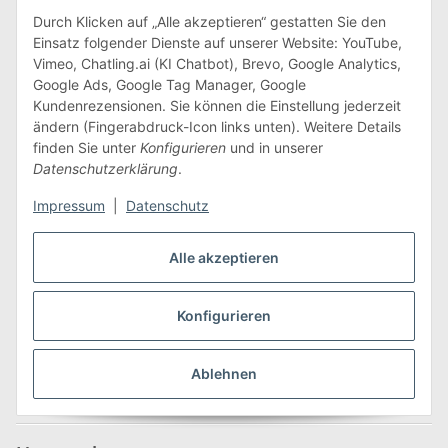
Durch Klicken auf „Alle akzeptieren“ gestatten Sie den
Einsatz folgender Dienste auf unserer Website: YouTube,
Vimeo, Chatling.ai (KI Chatbot), Brevo, Google Analytics,
Edeline Kidz GmbH
Google Ads, Google Tag Manager, Google
Kundenrezensionen. Sie können die Einstellung jederzeit
Hauptstraße 215
ändern (Fingerabdruck-Icon links unten). Weitere Details
09618 Großhartmannsdorf
finden Sie unter
Konfigurieren
und in unserer
Datenschutzerklärung
.
Tel.: +49 (0) 37329 7388000
Fax: +49 (0) 37329 7388009
Impressum
|
Datenschutz
E-Mail:
info@edeline-kidz.de
Alle akzeptieren
Mo. - Do.: 8:00 - 16:00 Uhr
Fr.: 8:00 - 14:00 Uhr
Konfigurieren
Zum Kontaktformular
Ablehnen
Informationen