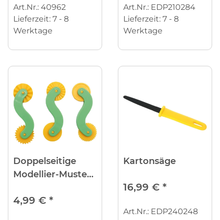
Art.Nr.: 40962
Art.Nr.: EDP210284
Lieferzeit:
7 - 8
Lieferzeit:
7 - 8
Werktage
Werktage
Doppelseitige
Kartonsäge
Modellier-Muster-
16,99 €
*
Schneide-Räder
4,99 €
*
3er
Art.Nr.: EDP240248