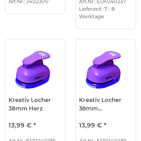
Art.Nr.: 240230V
Art.Nr.: EDP240237
Lieferzeit:
7 - 8
Werktage
Kreativ Locher
Kreativ Locher
38mm Herz
38mm
Schmetterling
13,99 €
*
13,99 €
*
Art.Nr.: EDP240236
Art.Nr.: EDP240239