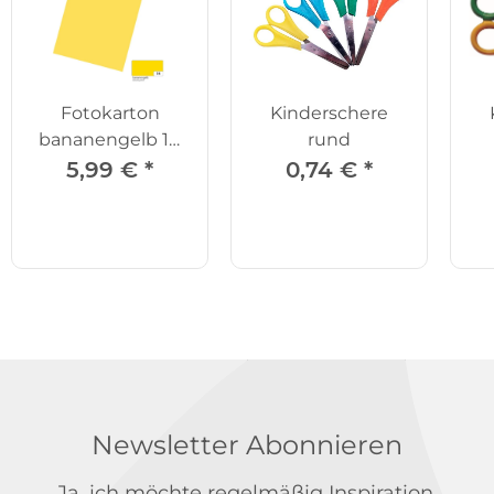
Fotokarton
Kinderschere
bananengelb 10
rund
Bögen
5,99 €
*
0,74 €
*
Newsletter Abonnieren
Ja, ich möchte regelmäßig Inspiration,