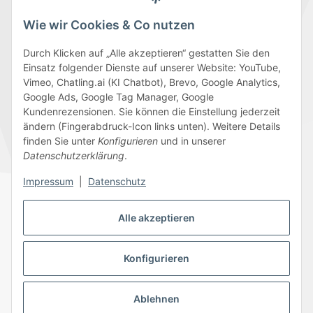
Wie wir Cookies & Co nutzen
Durch Klicken auf „Alle akzeptieren“ gestatten Sie den
Einsatz folgender Dienste auf unserer Website: YouTube,
Wir versenden mit
Vimeo, Chatling.ai (KI Chatbot), Brevo, Google Analytics,
Google Ads, Google Tag Manager, Google
Kundenrezensionen. Sie können die Einstellung jederzeit
ändern (Fingerabdruck-Icon links unten). Weitere Details
finden Sie unter
Konfigurieren
und in unserer
Folge uns
Datenschutzerklärung
.
Impressum
|
Datenschutz
Alle akzeptieren
Datenschutz
AGB
Sitemap
Impressum
Batteriegesetzhinweise
Widerrufsrecht
Konfigurieren
Ablehnen
© 2026 Edeline-Kidz